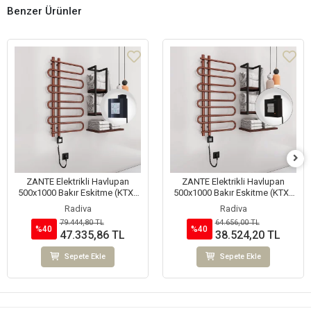
Benzer Ürünler
ZANTE Elektrikli Havlupan
ZANTE Elektrikli Havlupan
500x1000 Bakır Eskitme (KTX4
500x1000 Bakır Eskitme (KTX1
Termostat) 200W Spiral Kablolu
Termostat) 200W Spiral Kablolu
Radiva
Radiva
79.444,80 TL
64.656,00 TL
%40
%40
47.335,86 TL
38.524,20 TL
Sepete Ekle
Sepete Ekle