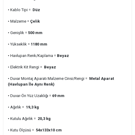
• Kablo Tipi =
Düz
• Malzeme =
Çelik
• Genişlik =
500 mm
• Yükseklik =
1180 mm
• Havlupan Renk/Kaplama =
Beyaz
• Elektrik Kit Rengi =
Beyaz
• Duvar Montaj Aparatı Malzeme Cinsi/Rengi =
Metal Aparat
(Havlupan İle Aynı Renk)
• Duvar-Ön Yüz Uzaklığı =
69 mm
• Ağırlık =
19,3 kg
• Kutulu Ağırlık =
20,3 kg
• Kutu Ölçüsü =
54x133x10 cm