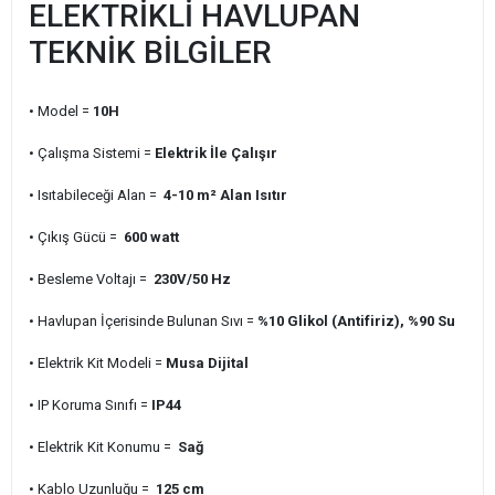
ELEKTRİKLİ HAVLUPAN
TEKNİK BİLGİLER
• Model =
10H
• Çalışma Sistemi =
Elektrik İle Çalışır
• Isıtabileceği Alan =
4-10 m² Alan Isıtır
• Çıkış Gücü =
600 watt
• Besleme Voltajı =
230V/50 Hz
• Havlupan İçerisinde Bulunan Sıvı =
%10 Glikol (Antifiriz), %90 Su
• Elektrik Kit Modeli =
Musa Dijital
• IP Koruma Sınıfı =
IP44
• Elektrik Kit Konumu =
Sağ
• Kablo Uzunluğu =
125 cm