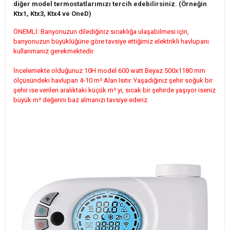
diğer model termostatlarımızı tercih edebilirsiniz. (Örneğin
Ktx1, Ktx3, Ktx4 ve OneD)
ÖNEMLİ: Banyonuzun dilediğiniz sıcaklığa ulaşabilmesi için,
banyonuzun büyüklüğüne göre tavsiye ettiğimiz elektrikli havlupanı
kullanmanız gerekmektedir.
İncelemekte olduğunuz 10H model 600 watt Beyaz 500x1180 mm
ölçüsündeki havlupan 4-10 m² Alan Isıtır. Yaşadığınız şehir soğuk bir
şehir ise verilen aralıktaki küçük m² yi, sıcak bir şehirde yaşıyor iseniz
büyük m² değerini baz almanızı tavsiye ederiz.