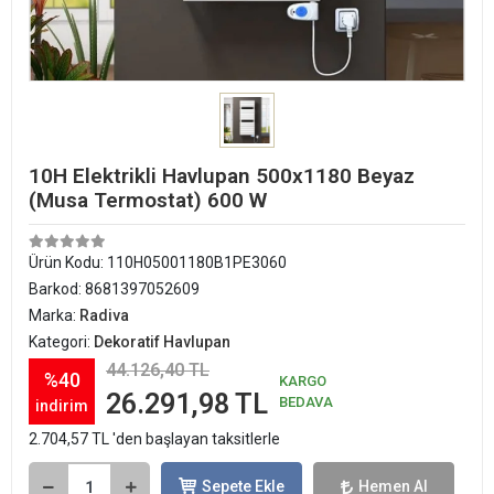
10H Elektrikli Havlupan 500x1180 Beyaz
(Musa Termostat) 600 W
Ürün Kodu:
110H05001180B1PE3060
Barkod:
8681397052609
Marka:
Radiva
Kategori:
Dekoratif Havlupan
44.126,40 TL
%40
KARGO
26.291,98 TL
BEDAVA
indirim
2.704,57 TL 'den başlayan taksitlerle
Sepete Ekle
Hemen Al