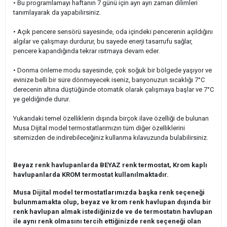
• Bu programlamayı haftanın 7 günü için ayrı ayrı zaman dilimleri
tanımlayarak da yapabilirsiniz.
• Açık pencere sensörü sayesinde, oda içindeki pencerenin açıldığını
algılar ve çalışmayı durdurur, bu sayede enerji tasarrufu sağlar,
pencere kapandığında tekrar ısıtmaya devam eder.
• Donma önleme modu sayesinde, çok soğuk bir bölgede yaşıyor ve
evinize belli bir süre dönmeyecek iseniz, banyonuzun sıcaklığı
7
°C
derecenin altına düştüğünde otomatik olarak çalışmaya başlar ve 7°C
ye geldiğinde durur.
Yukarıdaki temel özelliklerin dışında birçok ilave özelliği de bulunan
Musa Dijital model termostatlarımızın tüm diğer özelliklerini
sitemizden de indirebileceğiniz kullanma kılavuzunda bulabilirsiniz.
Beyaz renk havlupanlarda BEYAZ renk termostat, Krom kaplı
havlupanlarda KROM termostat kullanılmaktadır.
Musa Dijital model termostatlarımızda başka renk seçeneği
bulunmamakta olup, beyaz ve krom renk havlupan dışında bir
renk havlupan almak istediğinizde ve de termostatın havlupan
ile aynı renk olmasını tercih ettiğinizde renk seçeneği olan