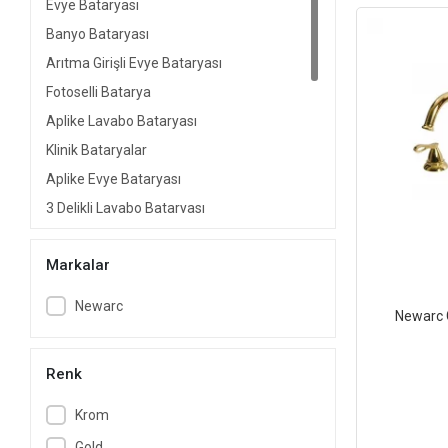
Evye Bataryası
Banyo Bataryası
Arıtma Girişli Evye Bataryası
Fotoselli Batarya
Aplike Lavabo Bataryası
Klinik Bataryalar
Aplike Evye Bataryası
3 Delikli Lavabo Bataryası
Duş Bataryası
Markalar
Bide Bataryası
Ankastre Batarya
Newarc
Newarc G
Tabandan Banyo Bataryası
Küvet Bataryası
Renk
Musluk
Tamamlayıcılar
Krom
Sifon
Gold