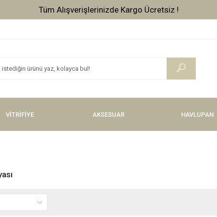
Tüm
VİTRİFİYE
AKSESUAR
HAVLUPAN
yası