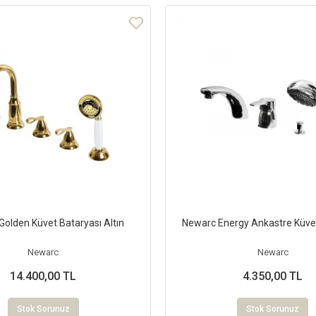
olden Küvet Bataryası Altın
Newarc Energy Ankastre Küve
Newarc
Newarc
14.400,00 TL
4.350,00 TL
Stok Sorunuz
Stok Sorunuz