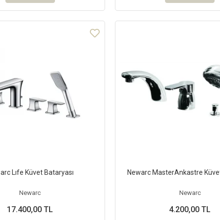
rc Lıfe Küvet Bataryası
Newarc MasterAnkastre Küvet
Newarc
Newarc
17.400,00 TL
4.200,00 TL