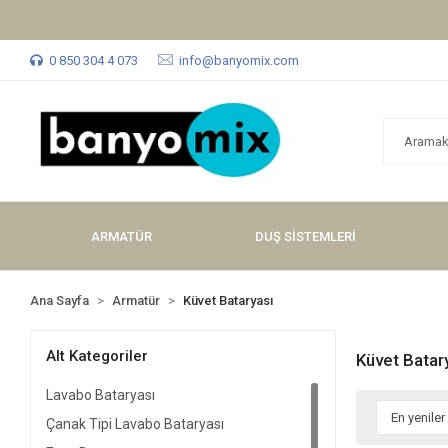
0 850 304 4 073
info@banyomix.com
ARMATÜR
DUŞ SİSTEMLERİ
Ana Sayfa
Armatür
Küvet Bataryası
Alt Kategoriler
Küvet Batar
Lavabo Bataryası
Çanak Tipi Lavabo Bataryası