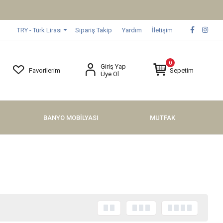
 Alışverişlerinizde Vade Farksız 3 Taksit !
TRY - Türk Lirası
Sipariş Takip
Yardım
İletişim
0
Giriş Yap
Favorilerim
Sepetim
Üye Ol
BANYO MOBİLYASI
MUTFAK