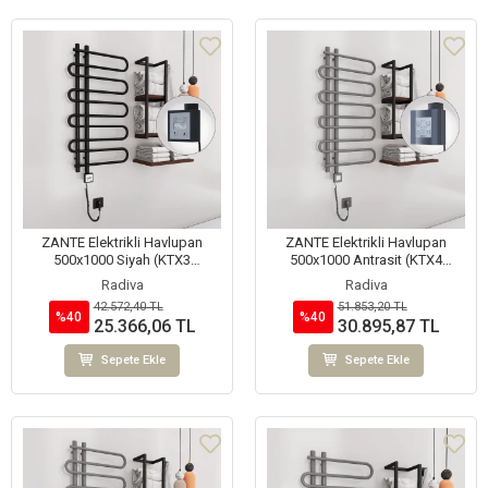
ZANTE Elektrikli Havlupan
ZANTE Elektrikli Havlupan
500x1000 Siyah (KTX3
500x1000 Antrasit (KTX4
Termostat) 300W Spiral Kablolu
Termostat) 300W Spiral Kablolu
Radiva
Radiva
42.572,40 TL
51.853,20 TL
%40
%40
25.366,06 TL
30.895,87 TL
Sepete Ekle
Sepete Ekle