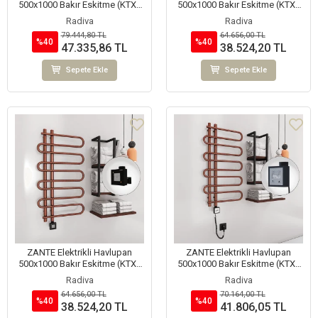
500x1000 Bakır Eskitme (KTX4
500x1000 Bakır Eskitme (KTX1
Termostat) 200W Spiral Kablolu
Termostat) 200W Spiral Kablolu
Radiva
Radiva
79.444,80 TL
64.656,00 TL
%40
%40
47.335,86 TL
38.524,20 TL
Sepete Ekle
Sepete Ekle
ZANTE Elektrikli Havlupan
ZANTE Elektrikli Havlupan
500x1000 Bakır Eskitme (KTX1
500x1000 Bakır Eskitme (KTX3
Termostat) 200W
Termostat) 200W Spiral Kablolu
Radiva
Radiva
64.656,00 TL
70.164,00 TL
%40
%40
38.524,20 TL
41.806,05 TL