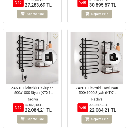
%40
%40
27.283,69 TL
30.895,87 TL
Sepete Ekle
Sepete Ekle
ZANTE Elektrikli Havlupan
ZANTE Elektrikli Havlupan
500x1000 Siyah (KTX1
500x1000 Siyah (KTX1
Termostat) 300W Spiral Kablolu
Termostat) 300W
Radiva
Radiva
37.064,40 TL
37.064,40 TL
%40
%40
22.084,21 TL
22.084,21 TL
Sepete Ekle
Sepete Ekle