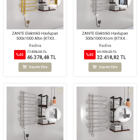
ZANTE Elektrikli Havlupan
ZANTE Elektrikli Havlupan
500x1000 Altın (KTX3
500x1000 Krom (KTX4
Termostat) 200W Spiral Kablolu
Termostat) 200W Spiral Kablolu
Radiva
Radiva
77.838,00 TL
54.409,20 TL
%40
%40
46.378,48 TL
32.418,82 TL
Sepete Ekle
Sepete Ekle