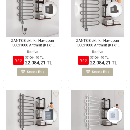
ZANTE Elektrikli Havlupan
ZANTE Elektrikli Havlupan
500x1000 Antrasit (KTX1
500x1000 Antrasit (KTX1
Termostat) 300W Spiral Kablolu
Termostat) 300W
Radiva
Radiva
37.064,40 TL
37.064,40 TL
%40
%40
22.084,21 TL
22.084,21 TL
Sepete Ekle
Sepete Ekle