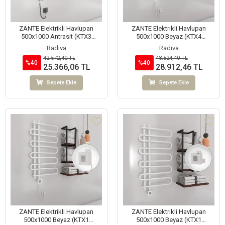
ZANTE Elektrikli Havlupan
ZANTE Elektrikli Havlupan
500x1000 Antrasit (KTX3
500x1000 Beyaz (KTX4
Termostat) 300W Spiral Kablolu
Termostat) 300W Spiral Kablolu
Radiva
Radiva
42.572,40 TL
48.524,40 TL
%40
%40
25.366,06 TL
28.912,46 TL
Sepete Ekle
Sepete Ekle
ZANTE Elektrikli Havlupan
ZANTE Elektrikli Havlupan
500x1000 Beyaz (KTX1
500x1000 Beyaz (KTX1