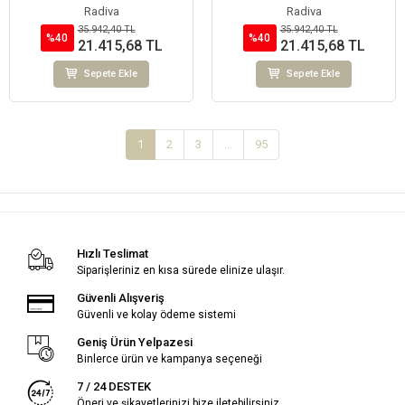
Termostat) 300W Spiral Kablolu
Termostat) 300W
Radiva
Radiva
35.942,40 TL
35.942,40 TL
%40
%40
21.415,68 TL
21.415,68 TL
Sepete Ekle
Sepete Ekle
1
2
3
...
95
Hızlı Teslimat
Siparişleriniz en kısa sürede elinize ulaşır.
Güvenli Alışveriş
Güvenli ve kolay ödeme sistemi
Geniş Ürün Yelpazesi
Binlerce ürün ve kampanya seçeneği
7 / 24 DESTEK
Öneri ve şikayetlerinizi bize iletebilirsiniz.