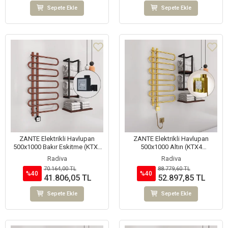
Sepete Ekle
Sepete Ekle
ZANTE Elektrikli Havlupan
ZANTE Elektrikli Havlupan
500x1000 Bakır Eskitme (KTX3
500x1000 Altın (KTX4
Termostat) 200W
Termostat) 200W Spiral Kablolu
Radiva
Radiva
70.164,00 TL
88.779,60 TL
%40
%40
41.806,05 TL
52.897,85 TL
Sepete Ekle
Sepete Ekle