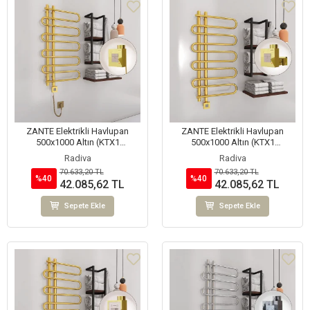
ZANTE Elektrikli Havlupan
ZANTE Elektrikli Havlupan
500x1000 Altın (KTX1
500x1000 Altın (KTX1
Termostat) 200W Spiral Kablolu
Termostat) 200W
Radiva
Radiva
70.633,20 TL
70.633,20 TL
%40
%40
42.085,62 TL
42.085,62 TL
Sepete Ekle
Sepete Ekle