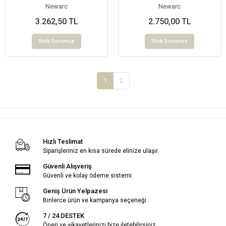
Newarc
Newarc
3.262,50 TL
2.750,00 TL
Stok Sorunuz
Stok Sorunuz
1
2
Hızlı Teslimat
Siparişleriniz en kısa sürede elinize ulaşır.
Güvenli Alışveriş
Güvenli ve kolay ödeme sistemi
Geniş Ürün Yelpazesi
Binlerce ürün ve kampanya seçeneği
7 / 24 DESTEK
Öneri ve şikayetlerinizi bize iletebilirsiniz.