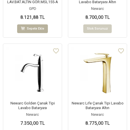
LAV.BAT.ALTIN GÖR.MSL155-A
Lavabo Bataryası Altın
GPD
Newarc
8.121,88 TL
8.700,00 TL
Sepete Ekle
Stok Sorunuz
Newarc Golden Çanak Tipi
Newarc Lıfe Çanak Tipi Lavabo
Lavabo Bataryası
Bataryası Altın
Newarc
Newarc
7.350,00 TL
8.775,00 TL