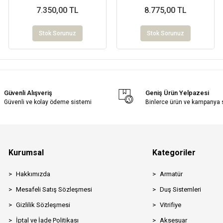
7.350,00 TL
8.775,00 TL
Stok Sorunuz
Stok Sorunuz
Güvenli Alışveriş
Geniş Ürün Yelpazesi
Güvenli ve kolay ödeme sistemi
Binlerce ürün ve kampanya
Kurumsal
Kategoriler
Hakkımızda
Armatür
Mesafeli Satış Sözleşmesi
Duş Sistemleri
Gizlilik Sözleşmesi
Vitrifiye
İptal ve İade Politikası
Aksesuar