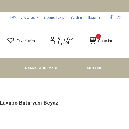
TRY - Türk Lirası
Sipariş Takip
Yardım
İletişim
0
Giriş Yap
Favorilerim
Sepetim
Üye Ol
BANYO MOBİLYASI
MUTFAK
Lavabo Bataryası Beyaz