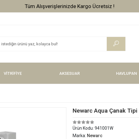
Tüm Alışverişlerinizde Kargo Ücretsiz !
VİTRİFİYE
AKSESUAR
HAVLUPAN
Newarc Aqua Çanak Tipi 
Ürün Kodu:
941001W
Marka:
Newarc