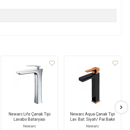
Newarc Lıfe Çanak Tipi
Newarc Aqua Çanak Tipi
Lavabo Bataryası
Lav. Bat. Siyah/ Par.Bakır
Newarc
Newarc