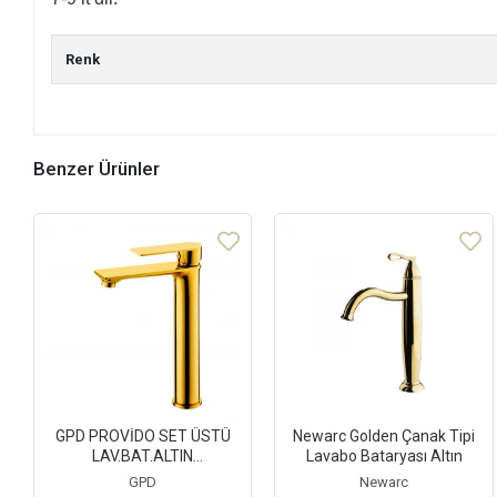
Renk
Benzer Ürünler
GPD PROVİDO SET ÜSTÜ
Newarc Golden Çanak Tipi
LAV.BAT.ALTIN
Lavabo Bataryası Altın
GÖR.MSL155-A
GPD
Newarc