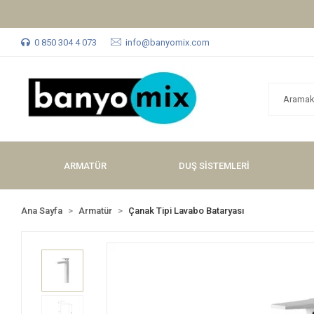
0 850 304 4 073
info@banyomix.com
ARMATÜR
DUŞ SİSTEMLERİ
Ana Sayfa
Armatür
Çanak Tipi Lavabo Bataryası