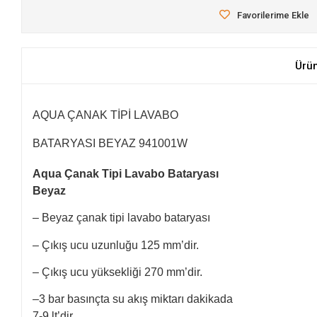
Favorilerime Ekle
Ürü
AQUA ÇANAK TİPİ LAVABO
BATARYASI BEYAZ 941001W
Aqua Çanak Tipi Lavabo Bataryası
Beyaz
– Beyaz çanak tipi lavabo bataryası
– Çıkış ucu uzunluğu 125 mm’dir.
– Çıkış ucu yüksekliği 270 mm’dir.
–3 bar basınçta su akış miktarı dakikada
7-9 lt’dir.