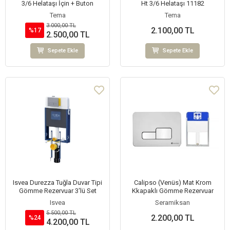
3/6 Helataşı İçin + Buton
Ht 3/6 Helataşı 11182
Tema
Tema
3.000,00 TL
2.100,00 TL
%17
2.500,00 TL
Sepete Ekle
Sepete Ekle
Isvea Durezza Tuğla Duvar Tipi
Calipso (Venüs) Mat Krom
Gömme Rezervuar 3'lü Set
Kkapaklı Gömme Rezervuar
Isvea
Seramiksan
5.500,00 TL
2.200,00 TL
%24
4.200,00 TL