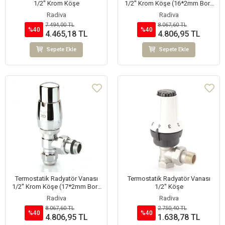
1/2'' Krom Köşe
1/2'' Krom Köşe (16*2mm Boru
Bağl.Rakorlu)
Radiva
Radiva
7.494,00 TL
8.067,60 TL
%40
%40
4.465,18 TL
4.806,95 TL
Sepete Ekle
Sepete Ekle
Termostatik Radyatör Vanası
Termostatik Radyatör Vanası
1/2'' Krom Köşe (17*2mm Boru
1/2'' Köşe
Bağl.Rakorlu)
Radiva
Radiva
8.067,60 TL
2.750,40 TL
%40
%40
4.806,95 TL
1.638,78 TL