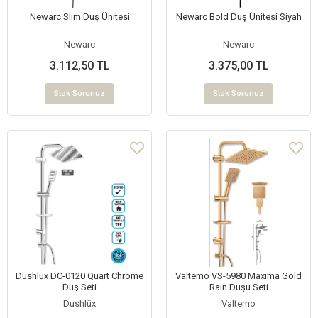
Newarc Slım Duş Ünitesi
Newarc Bold Duş Ünitesi Siyah
Newarc
Newarc
3.112,50 TL
3.375,00 TL
Stok Sorunuz
Stok Sorunuz
Dushlüx DC-0120 Quart Chrome
Valtemo VS-5980 Maxıma Gold
Duş Seti
Raın Duşu Seti
Dushlüx
Valtemo