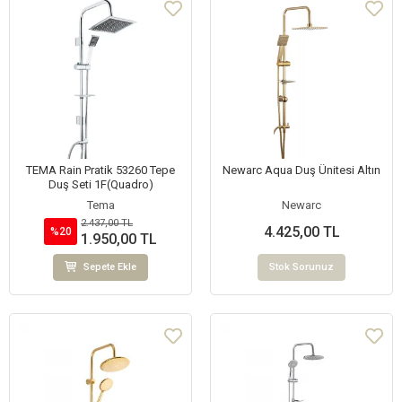
TEMA Rain Pratik 53260 Tepe
Newarc Aqua Duş Ünitesi Altın
Duş Seti 1F(Quadro)
Tema
Newarc
2.437,00 TL
4.425,00 TL
%20
1.950,00 TL
Sepete Ekle
Stok Sorunuz