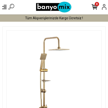
0
Tüm Alışverişlerinizde Kargo Ücretsiz !