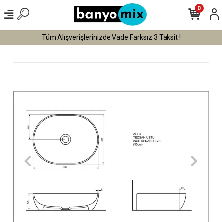
0
Tüm Alışverişlerinizde Vade Farksız 3 Taksit !