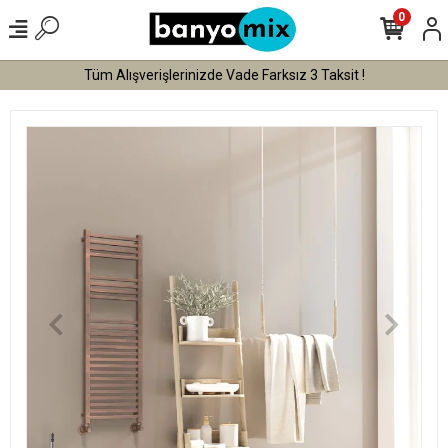
0
Tüm Alışverişlerinizde Vade Farksız 3 Taksit !