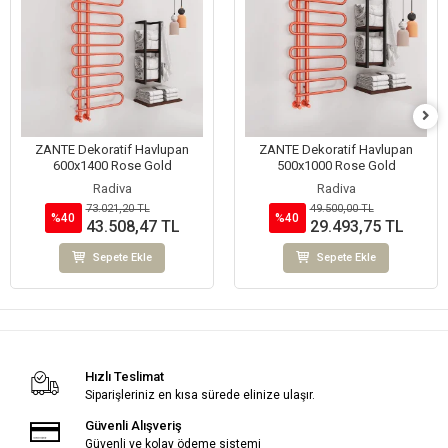
ZANTE Dekoratif Havlupan
ZANTE Dekoratif Havlupan
600x1400 Rose Gold
500x1000 Rose Gold
Radiva
Radiva
73.021,20 TL
49.500,00 TL
%40
%40
43.508,47 TL
29.493,75 TL
Sepete Ekle
Sepete Ekle
Hızlı Teslimat
Siparişleriniz en kısa sürede elinize ulaşır.
Güvenli Alışveriş
Güvenli ve kolay ödeme sistemi