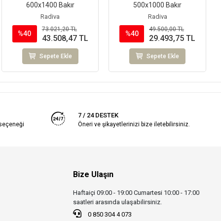
600x1400 Bakır
500x1000 Bakır
Radiva
Radiva
73.021,20 TL
49.500,00 TL
%40
%40
43.508,47 TL
29.493,75 TL
Sepete Ekle
Sepete Ekle
7 / 24 DESTEK
 seçeneği
Öneri ve şikayetlerinizi bize iletebilirsiniz.
Bize Ulaşın
Haftaiçi 09:00 - 19:00 Cumartesi 10:00 - 17:00
saatleri arasında ulaşabilirsiniz.
0 850 304 4 073