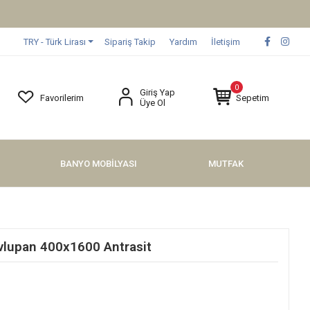
TRY - Türk Lirası
Sipariş Takip
Yardım
İletişim
0
Giriş Yap
Favorilerim
Sepetim
Üye Ol
BANYO MOBİLYASI
MUTFAK
lupan 400x1600 Antrasit