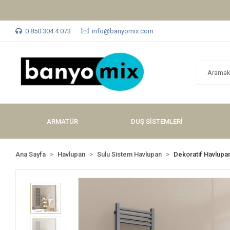
0 850 304 4 073
info@banyomix.com
ARMATÜR
DUŞ SİSTEMLERİ
Ana Sayfa
Havlupan
Sulu Sistem Havlupan
Dekoratif Havlupa