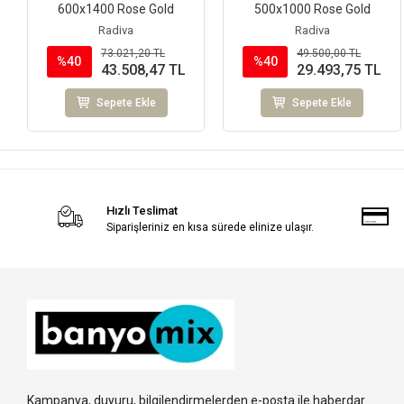
600x1400 Rose Gold
500x1000 Rose Gold
Radiva
Radiva
73.021,20 TL
49.500,00 TL
%40
%40
43.508,47 TL
29.493,75 TL
Sepete Ekle
Sepete Ekle
Hızlı Teslimat
Siparişleriniz en kısa sürede elinize ulaşır.
Kampanya, duyuru, bilgilendirmelerden e-posta ile haberdar