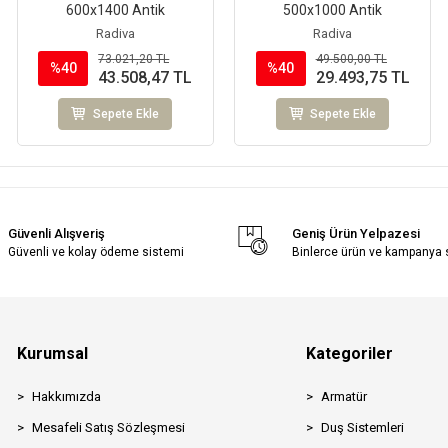
600x1400 Antik
500x1000 Antik
Radiva
Radiva
73.021,20 TL
49.500,00 TL
%40
%40
43.508,47 TL
29.493,75 TL
Sepete Ekle
Sepete Ekle
Güvenli Alışveriş
Geniş Ürün Yelpazesi
Güvenli ve kolay ödeme sistemi
Binlerce ürün ve kampanya
Kurumsal
Kategoriler
Hakkımızda
Armatür
Mesafeli Satış Sözleşmesi
Duş Sistemleri