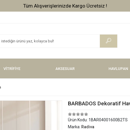
Tüm Alışverişlerinizde Kargo Ücretsiz !
VİTRİFİYE
AKSESUAR
HAVLUPAN
n
BARBADOS Dekoratif Hav
Ürün Kodu:
1BAR04001600B2TS
Marka:
Radiva