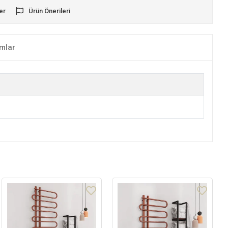
er
Ürün Önerileri
mlar