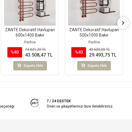
ZANTE Dekoratif Havlupan
ZANTE Dekoratif Havlupan
600x1400 Bakır
500x1000 Bakır
Radiva
Radiva
73.021,20 TL
49.500,00 TL
%40
%40
43.508,47 TL
29.493,75 TL
Sepete Ekle
Sepete Ekle
7 / 24 DESTEK
 seçeneği
Öneri ve şikayetlerinizi bize iletebilirsiniz.