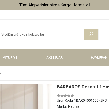
Tüm Alışverişlerinizde Kargo Ücretsiz !
VİTRİFİYE
AKSESUAR
HAVLUPAN
n
BARBADOS Dekoratif Hav
Ürün Kodu:
1BAR04001600K3PS
Marka:
Radiva