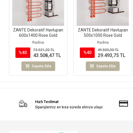
ZANTE Dekoratif Havlupan
ZANTE Dekoratif Havlupan
600x1400 Rose Gold
500x1000 Rose Gold
Radiva
Radiva
73.021,20 TL
49.500,00 TL
%40
%40
43.508,47 TL
29.493,75 TL
Sepete Ekle
Sepete Ekle
Hızlı Teslimat
Siparişleriniz en kısa sürede elinize ulaşır.