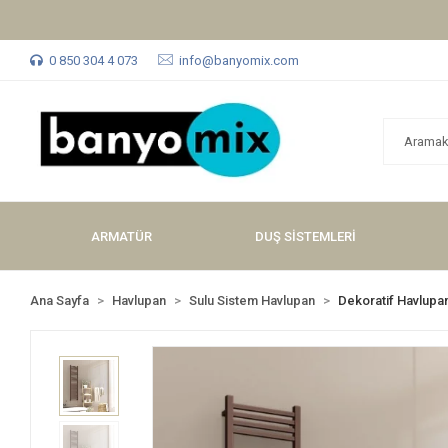
0 850 304 4 073
info@banyomix.com
ARMATÜR
DUŞ SİSTEMLERİ
Ana Sayfa
Havlupan
Sulu Sistem Havlupan
Dekoratif Havlupa