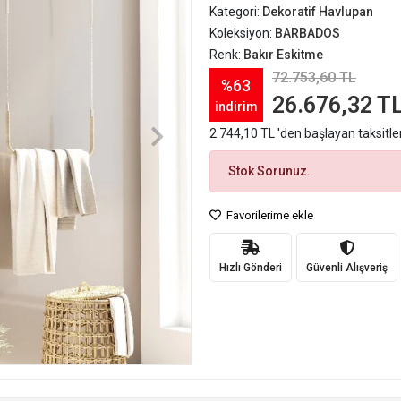
Kategori:
Dekoratif Havlupan
Koleksiyon:
BARBADOS
Renk:
Bakır Eskitme
72.753,60 TL
%63
26.676,32 T
indirim
2.744,10 TL 'den başlayan taksitle
Stok Sorunuz.
Favorilerime ekle
Hızlı Gönderi
Güvenli Alışveriş