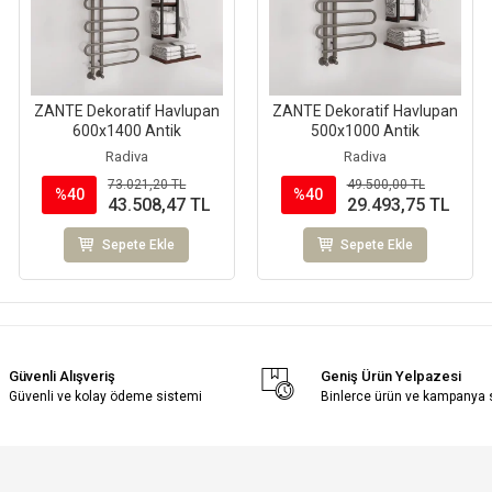
ZANTE Dekoratif Havlupan
ZANTE Dekoratif Havlupan
600x1400 Antik
500x1000 Antik
Radiva
Radiva
73.021,20 TL
49.500,00 TL
%40
%40
43.508,47 TL
29.493,75 TL
Sepete Ekle
Sepete Ekle
Güvenli Alışveriş
Geniş Ürün Yelpazesi
Güvenli ve kolay ödeme sistemi
Binlerce ürün ve kampanya