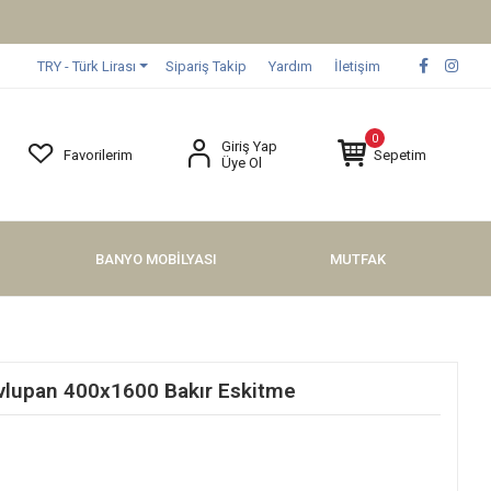
TRY - Türk Lirası
Sipariş Takip
Yardım
İletişim
0
Giriş Yap
Favorilerim
Sepetim
Üye Ol
BANYO MOBİLYASI
MUTFAK
lupan 400x1600 Bakır Eskitme