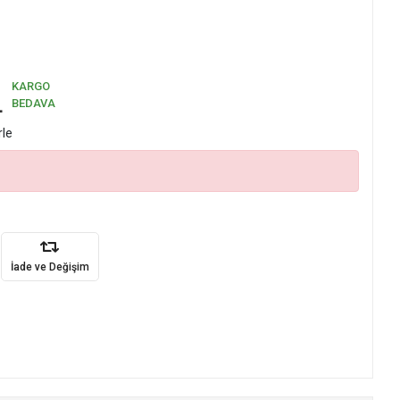
KARGO
L
BEDAVA
rle
İade ve Değişim