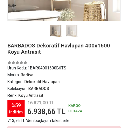
BARBADOS Dekoratif Havlupan 400x1600
Koyu Antrasit
Ürün Kodu:
1BAR04001600B6TS
Marka:
Radiva
Kategori:
Dekoratif Havlupan
Koleksiyon:
BARBADOS
Renk:
Koyu Antrasit
16.821,00 TL
%59
KARGO
6.938,66 TL
BEDAVA
indirim
713,76 TL 'den başlayan taksitlerle