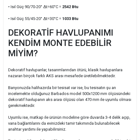
• Isıl Güç 90/70-20° ∆t=60°C =
2542 Btu
• Isıl Güç 55/45-20° ∆t=30°C =
1033 Btu
DEKORATİF HAVLUPANIMI
KENDİM MONTE EDEBİLİR
MİYİM?
Dekoratif havlupanlar, tasarımlarından ötürü, klasik havlupanlara
nazaran birçok farklı AKS arası mesafede üretilebilmektedir.
Banyonuzda halihazırda bir tesisat var ise, bu tesisatın şu an
incelemekte olduğunuz Barbados model 500x1200 mm ölçüsündeki
dekoratif havlupanın aks arası ölçüsü olan 470 mm ile uyumlu olması
gerekmektedir.
Uyumlu ise, matkap ile ürünün modeline göre duvarda 3-4 delik açıp,
vana bağlantılarını da evinizdeki tamir takımında bulunabilecek
anahtar yardımı ile yapabilirsiniz.