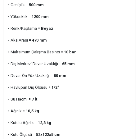
• Genişlik =
500 mm
• Yükseklik =
1200 mm
• Renk/Kaplama =
Beyaz
• Aks Arası =
470 mm
• Maksimum Çalışma Basıncı =
10
bar
• Diş Merkezi Duvar Uzaklığı =
65 mm
• Duvar-Ön Yüz Uzaklığı =
80 mm
• Havlupan Diş Ölçüsü =
1/2"
• Su Hacmi =
7 lt
• Ağırlık =
10,5 kg
• Kutulu Ağırlık =
12,3 kg
• Kutu Ölçüsü =
52x122x5 cm