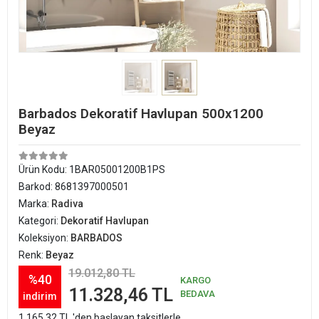
Barbados Dekoratif Havlupan 500x1200
Beyaz
Ürün Kodu:
1BAR05001200B1PS
Barkod:
8681397000501
Marka:
Radiva
Kategori:
Dekoratif Havlupan
Koleksiyon:
BARBADOS
Renk:
Beyaz
19.012,80 TL
%40
KARGO
11.328,46 TL
BEDAVA
indirim
1.165,32 TL 'den başlayan taksitlerle