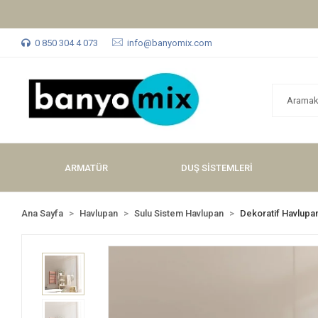
0 850 304 4 073
info@banyomix.com
ARMATÜR
DUŞ SİSTEMLERİ
Ana Sayfa
Havlupan
Sulu Sistem Havlupan
Dekoratif Havlupa