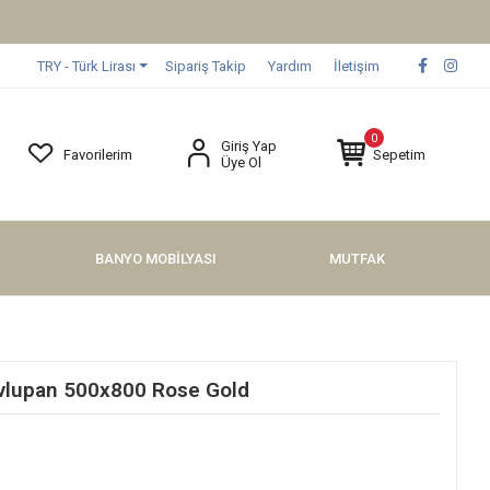
TRY - Türk Lirası
Sipariş Takip
Yardım
İletişim
0
Giriş Yap
Favorilerim
Sepetim
Üye Ol
BANYO MOBİLYASI
MUTFAK
vlupan 500x800 Rose Gold