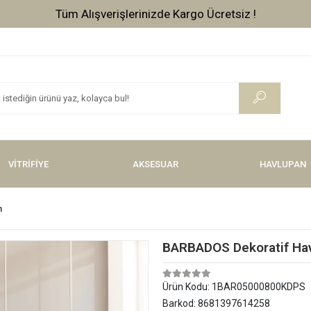
Tüm Alışverişlerinizde Kargo Ücretsiz !
VİTRİFİYE
AKSESUAR
HAVLUPAN
n
BARBADOS Dekoratif Ha
Ürün Kodu:
1BAR05000800KDPS
Barkod:
8681397614258