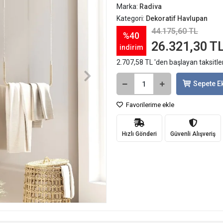
Marka:
Radiva
Kategori:
Dekoratif Havlupan
44.175,60 TL
%40
26.321,30 T
indirim
2.707,58 TL 'den başlayan taksitle
Sepete E
Favorilerime ekle
Hızlı Gönderi
Güvenli Alışveriş