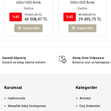
600x1400 Antik
500x1000 Antik
Radiva
Radiva
73.021,20 TL
49.500,00 TL
%40
%40
43.508,47 TL
29.493,75 TL
Sepete Ekle
Sepete Ekle
Güvenli Alışveriş
Geniş Ürün Yelpazesi
Güvenli ve kolay ödeme sistemi
Binlerce ürün ve kampanya
Kurumsal
Kategoriler
Hakkımızda
Armatür
Mesafeli Satış Sözleşmesi
Duş Sistemleri