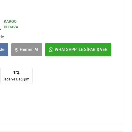
KARGO
L
BEDAVA
rle
kle
Hemen Al
WHATSAPP İLE SİPARİŞ VER
İade ve Değişim