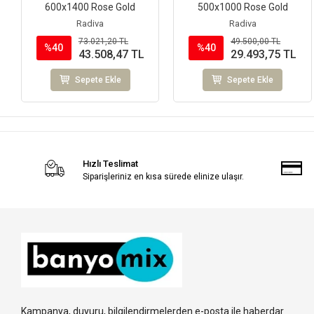
600x1400 Rose Gold
500x1000 Rose Gold
Radiva
Radiva
73.021,20 TL
49.500,00 TL
%40
%40
43.508,47 TL
29.493,75 TL
Sepete Ekle
Sepete Ekle
Hızlı Teslimat
Siparişleriniz en kısa sürede elinize ulaşır.
Kampanya, duyuru, bilgilendirmelerden e-posta ile haberdar