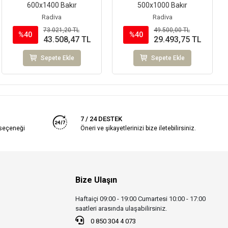
600x1400 Bakır
500x1000 Bakır
Radiva
Radiva
73.021,20 TL
49.500,00 TL
%40
%40
43.508,47 TL
29.493,75 TL
Sepete Ekle
Sepete Ekle
7 / 24 DESTEK
 seçeneği
Öneri ve şikayetlerinizi bize iletebilirsiniz.
Bize Ulaşın
Haftaiçi 09:00 - 19:00 Cumartesi 10:00 - 17:00
saatleri arasında ulaşabilirsiniz.
0 850 304 4 073