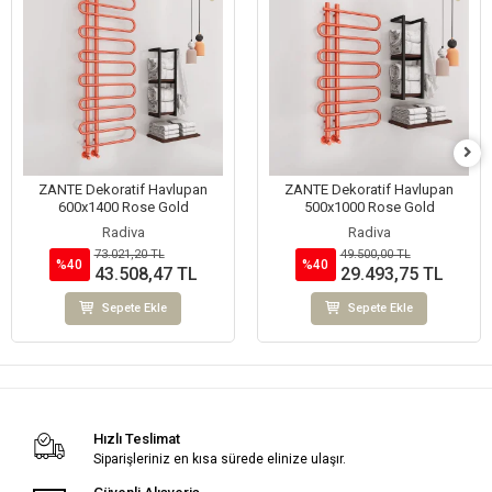
ZANTE Dekoratif Havlupan
ZANTE Dekoratif Havlupan
600x1400 Rose Gold
500x1000 Rose Gold
Radiva
Radiva
73.021,20 TL
49.500,00 TL
%40
%40
43.508,47 TL
29.493,75 TL
Sepete Ekle
Sepete Ekle
Hızlı Teslimat
Siparişleriniz en kısa sürede elinize ulaşır.