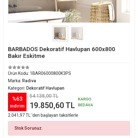
BARBADOS Dekoratif Havlupan 600x800
Bakır Eskitme
Ürün Kodu:
1BAR06000800K3PS
Marka:
Radiva
Kategori:
Dekoratif Havlupan
54.138,00 TL
%63
KARGO
19.850,60 TL
BEDAVA
indirim
2.041,97 TL 'den başlayan taksitlerle
Stok Sorunuz.