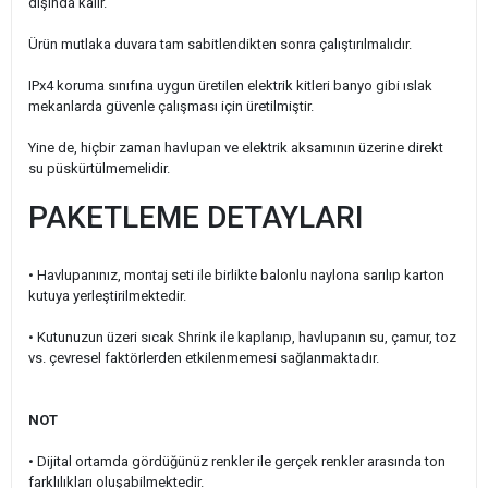
dışında kalır.
Ürün mutlaka duvara tam sabitlendikten sonra çalıştırılmalıdır.
IPx4 koruma sınıfına uygun üretilen elektrik kitleri banyo gibi ıslak
mekanlarda güvenle çalışması için üretilmiştir.
Yine de, hiçbir zaman havlupan ve elektrik aksamının üzerine direkt
su püskürtülmemelidir.
PAKETLEME DETAYLARI
• Havlupanınız, montaj seti ile birlikte balonlu naylona sarılıp karton
kutuya yerleştirilmektedir.
•
Kutunuzun üzeri sıcak Shrink ile kaplanıp, havlupanın su, çamur, toz
vs. çevresel faktörlerden etkilenmemesi sağlanmaktadır.
NOT
• Dijital ortamda gördüğünüz renkler ile gerçek renkler arasında ton
farklılıkları oluşabilmektedir.