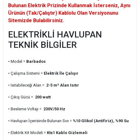
Bulunan Elektrik Prizinde Kullanmak İsterseniz, Aynı
Ürünün (Tak/Çalıştır) Kablolu Olan Versiyonunu
Sitemizde Bulabilirsiniz.
ELEKTRİKLİ HAVLUPAN
TEKNİK BİLGİLER
• Model =
Barbados
• Çalışma Sistemi =
Elektrik İle Çalışır
• Isıtabileceği Alan =
2-5 m² Alan Isıtır
• Çıkış Gücü =
200 watt
• Besleme Voltajı =
230V/50 Hz
• Havlupan İçerisinde Bulunan Sıvı =
%10 Glikol (Antifiriz), %90 Su
• Elektrik Kit Modeli =
Ktx1 Kablo Gizlemeli