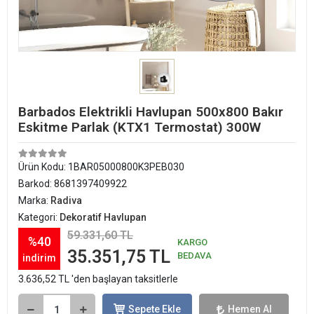
Barbados Elektrikli Havlupan 500x800 Bakır
Eskitme Parlak (KTX1 Termostat) 300W
Ürün Kodu:
1BAR05000800K3PEB030
Barkod:
8681397409922
Marka:
Radiva
Kategori:
Dekoratif Havlupan
59.331,60 TL
%40
KARGO
35.351,75 TL
BEDAVA
indirim
3.636,52 TL 'den başlayan taksitlerle
Sepete Ekle
Hemen Al