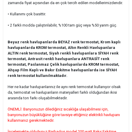
zamanda fiyat açısından da en çok tercih edilen modellerimizdendir.
• Kullanımı çok basittir.
• 2 farklı modda çalıştırılabilir, %100 tam güç veya %50 yarım güç.
Beyaz renk havlupanlarda BEYAZ renk termostat, Krom kaplı
havlupanlarda KROM termostat, Altın Renkli Havlupanlara
ALTIN renk termostat, Siyah renkli havlupanlara SİYAH renk
termostat, Antrasit renkli havlupanlara ANTRASİT renk
termostat, Paslanmaz Çelik havlupanlarda KROM termostat,
Ahşap Film Kaplı ve Bakır Eskitme havlupanlarda ise SİYAH
renk termostat kullanılmaktadır.
Her ne kadar havlupanlarınız ile aynı renk termostat kullanıyor olsak
da, termostat ve havlupanların materyalleri farklı olduğundan ikisi
arasında ton farkı oluşabilmektedir.
ÖNEMLİ: Banyonuzun dilediğiniz sıcaklığa ulaşabilmesi için,
banyonuzun büyüklüğüne göre tavsiye ettiğimiz elektrikli havlupanı
kullanmanız gerekmektedir.
İncelemekte olduğunuz Barbados model 200 watt Bakır Eskitme