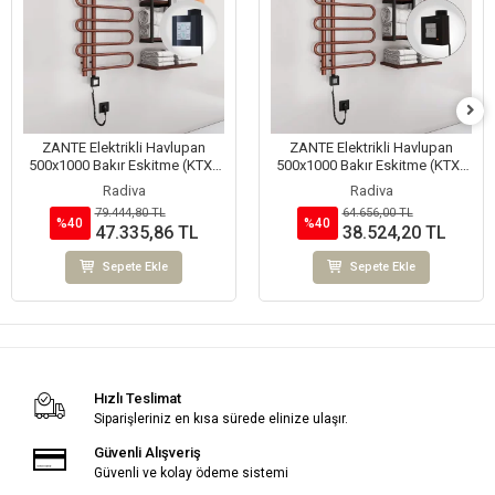
ZANTE Elektrikli Havlupan
ZANTE Elektrikli Havlupan
500x1000 Bakır Eskitme (KTX4
500x1000 Bakır Eskitme (KTX1
Termostat) 200W Spiral Kablolu
Termostat) 200W Spiral Kablolu
Radiva
Radiva
79.444,80 TL
64.656,00 TL
%40
%40
47.335,86 TL
38.524,20 TL
Sepete Ekle
Sepete Ekle
Hızlı Teslimat
Siparişleriniz en kısa sürede elinize ulaşır.
Güvenli Alışveriş
Güvenli ve kolay ödeme sistemi