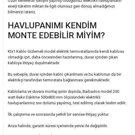
Uzun senelerdir satışını yapmış olduğumuz elektrikli havlupanların
enerji tüketim miktarı ile ilgili olumsuz geri dönüş almadığımızı
bilmenizi isteriz.
HAVLUPANIMI KENDİM
MONTE EDEBİLİR MİYİM?
Ktx1 Kablo Gizlemeli model elektrik termostatlarında kendi kablosu
olmadığı için, daha öncesinden hazırlanmış, duvar içinden çıkan
kabloya ihtiyaç duyulmaktadır.
Bu sebeple, duvar içinden kablo çıkarılması ve bu kablonun da bir
elektrikçi tarafından termostata bağlanması gerekmektedir.
Kablolama ve duvara montaj işinin dışında, Barbados model 200
watt Bakır Eskitme 500x800 mm ölçüsündeki elektrikli
havlupanlarımız sıvı dolumu yapılmış, test edilmiş olarak teslim edilir.
İlk çalıştırma ve sonrasında yetkili bir servise ihtiyaç yoktur.
Arıza halinde, garanti süresi içerisinde yenisi ile değiştirilir.