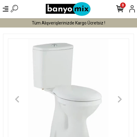
0
Tüm Alışverişlerinizde Kargo Ücretsiz !