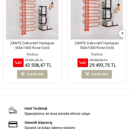
ZANTE Dekoratif Havlupan
ZANTE Dekoratif Havlupan
600x1400 Rose Gold
500x1000 Rose Gold
Radiva
Radiva
73.021,20 TL
49.500,00 TL
%40
%40
43.508,47 TL
29.493,75 TL
Sepete Ekle
Sepete Ekle
Hızlı Teslimat
Siparişleriniz en kısa sürede elinize ulaşır.
Güvenli Alışveriş
Güvenli ve kolay ödeme sistemi