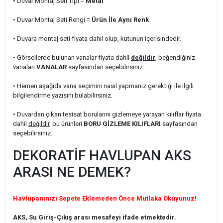
• Duvar Montaj Seti Tipi =
Metal
• Duvar Montaj Seti Rengi =
Ürün İle Aynı Renk
• Duvara montaj seti fiyata dahil olup, kutunun içerisindedir.
• Görsellerde bulunan vanalar fiyata dahil
değildir
, beğendiğiniz
vanaları
VANALAR
sayfasından seçebilirsiniz.
• Hemen aşağıda vana seçimini nasıl yapmanız gerektiği ile ilgili
bilgilendirme yazısını bulabilirsiniz.
• Duvardan çıkan tesisat borularını gizlemeye yarayan kılıflar fiyata
dahil
değildir
, bu ürünleri
BORU GİZLEME KILIFLARI
sayfasından
seçebilirsiniz.
DEKORATİF HAVLUPAN AKS
ARASI NE DEMEK?
Havlupanınızı Sepete Eklemeden Önce Mutlaka Okuyunuz!
AKS, Su Giriş-Çıkış arası mesafeyi ifade etmektedir.