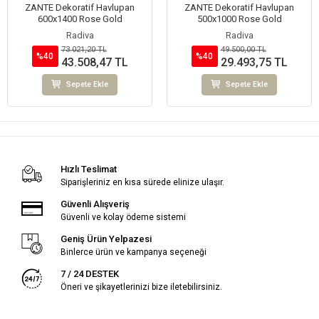
ZANTE Dekoratif Havlupan
ZANTE Dekoratif Havlupan
600x1400 Rose Gold
500x1000 Rose Gold
Radiva
Radiva
73.021,20 TL
49.500,00 TL
%40
%40
43.508,47 TL
29.493,75 TL
Sepete Ekle
Sepete Ekle
Hızlı Teslimat
Siparişleriniz en kısa sürede elinize ulaşır.
Güvenli Alışveriş
Güvenli ve kolay ödeme sistemi
Geniş Ürün Yelpazesi
Binlerce ürün ve kampanya seçeneği
7 / 24 DESTEK
Öneri ve şikayetlerinizi bize iletebilirsiniz.