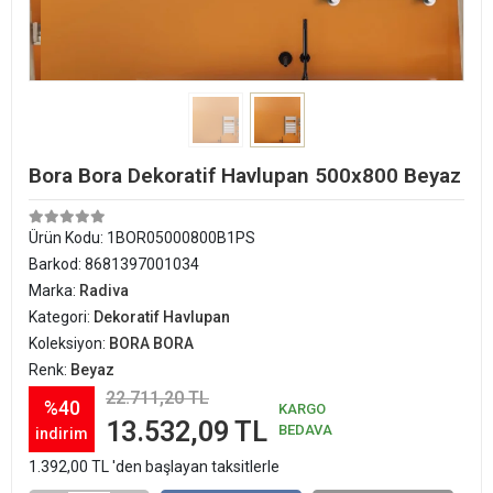
Bora Bora Dekoratif Havlupan 500x800 Beyaz
Ürün Kodu:
1BOR05000800B1PS
Barkod:
8681397001034
Marka:
Radiva
Kategori:
Dekoratif Havlupan
Koleksiyon:
BORA BORA
Renk:
Beyaz
22.711,20 TL
%40
KARGO
13.532,09 TL
BEDAVA
indirim
1.392,00 TL 'den başlayan taksitlerle