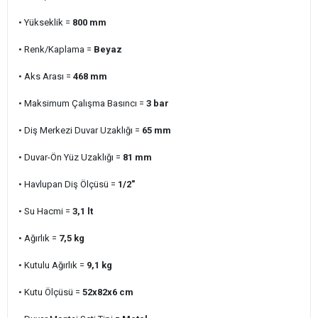
• Yükseklik =
800 mm
• Renk/Kaplama =
Beyaz
• Aks Arası =
468 mm
• Maksimum Çalışma Basıncı =
3
bar
• Diş Merkezi Duvar Uzaklığı =
65 mm
• Duvar-Ön Yüz Uzaklığı =
81 mm
• Havlupan Diş Ölçüsü =
1/2"
• Su Hacmi =
3,1 lt
• Ağırlık =
7,5 kg
• Kutulu Ağırlık =
9,1 kg
• Kutu Ölçüsü =
52x82x6 cm