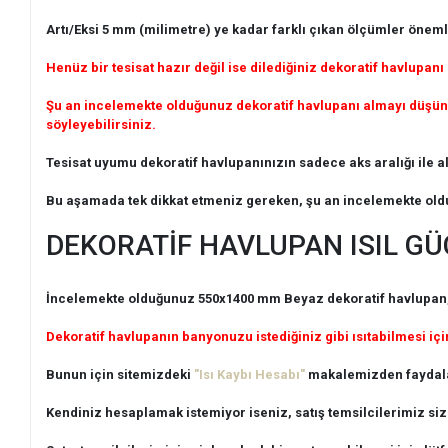
Artı/Eksi 5 mm (milimetre) ye kadar farklı çıkan ölçümler önemli
Henüz bir tesisat hazır değil ise dilediğiniz dekoratif havlupanı 
Şu an incelemekte olduğunuz dekoratif havlupanı almayı düşünüy
söyleyebilirsiniz.
Tesisat uyumu dekoratif havlupanınızın sadece aks aralığı ile ala
Bu aşamada tek dikkat etmeniz gereken, şu an incelemekte oldu
DEKORATİF HAVLUPAN ISIL GÜ
İncelemekte olduğunuz 550x1400 mm Beyaz dekoratif havlupan, h
Dekoratif havlupanın banyonuzu istediğiniz gibi ısıtabilmesi için
Bunun için sitemizdeki
"Isı Kaybı Hesabı"
makalemizden faydala
Kendiniz hesaplamak istemiyor iseniz, satış temsilcilerimiz si