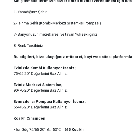
Satış temsilcilerimizin sizlere hızlı hizmet verebilmesi için lütf
1- Yaşadığınız Şehir
2- Isınma Şekli (Kombi-Merkezi Sistem-Isı Pompası)
7- Banyonuzun metrekaresi ve tavan Yüksekliğiniz
8- Renk Tercihiniz
Bu bilgileri, bize ulaştığınız e-ticaret, bayi web sitesi platformla
Evinizde Kombi Kullanıyor İseniz;
75/65-20° Değerlerini Baz Alınız.
Eviniz Merkezi Sistem İse;
90/70-20° Değerlerini Baz Alınız.
Evinizde Isı Pompası Kullanıyor İseniz;
55/45-20° Değerlerini Baz Alınız.
Kcal/h Cinsinden
• Isıl Güç 75/65-20° ∆t=50°C =
615 Kcal/h