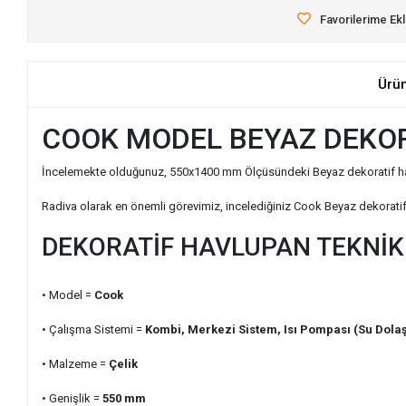
Favorilerime Ek
Ürü
COOK MODEL BEYAZ DEKO
İncelemekte olduğunuz, 550x1400 mm Ölçüsündeki Beyaz dekoratif havlupa
Radiva olarak en önemli görevimiz, incelediğiniz Cook Beyaz dekorat
DEKORATİF HAVLUPAN TEKNİK 
• Model =
Cook
• Çalışma Sistemi =
Kombi, Merkezi Sistem, Isı Pompası (Su Dolaş
• Malzeme =
Çelik
• Genişlik =
550 mm