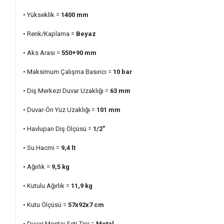
• Yükseklik =
1400 mm
• Renk/Kaplama =
Beyaz
• Aks Arası =
550+90 mm
• Maksimum Çalışma Basıncı =
10
bar
• Diş Merkezi Duvar Uzaklığı =
63 mm
• Duvar-Ön Yüz Uzaklığı =
101 mm
• Havlupan Diş Ölçüsü =
1/2"
• Su Hacmi =
9,4 lt
• Ağırlık =
9,5 kg
• Kutulu Ağırlık =
11,9 kg
• Kutu Ölçüsü =
57x92x7 cm
• Duvar Montaj Seti Tipi =
Metal