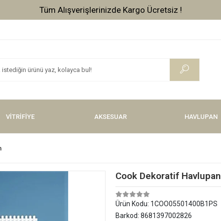
Tüm Alışverişlerinizde Vade Farksız 3 Taksit !
VİTRİFİYE
AKSESUAR
HAVLUPAN
n
Cook Dekoratif Havlupa
Ürün Kodu:
1COO05501400B1PS
Barkod:
8681397002826