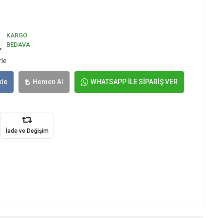
KARGO
L
BEDAVA
rle
kle
Hemen Al
WHATSAPP İLE SİPARİŞ VER
İade ve Değişim