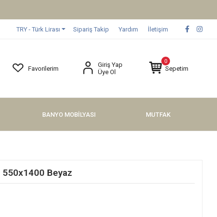
TRY - Türk Lirası
Sipariş Takip
Yardım
İletişim
0
Giriş Yap
Favorilerim
Sepetim
Üye Ol
BANYO MOBİLYASI
MUTFAK
n 550x1400 Beyaz