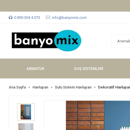
0 850 304 4 073
info@banyomix.com
ARMATÜR
DUŞ SİSTEMLERİ
Ana Sayfa
Havlupan
Sulu Sistem Havlupan
Dekoratif Havlupa