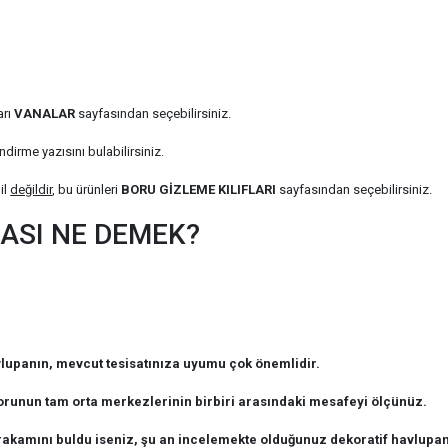
arı
VANALAR
sayfasından seçebilirsiniz.
ndirme yazısını bulabilirsiniz.
il
değildir
, bu ürünleri
BORU GİZLEME KILIFLARI
sayfasından seçebilirsiniz.
ASI NE DEMEK?
upanın, mevcut tesisatınıza uyumu çok önemlidir.
 borunun tam orta merkezlerinin birbiri arasındaki mesafeyi ölçünüz.
akamını buldu iseniz, şu an incelemekte olduğunuz dekoratif havlupan