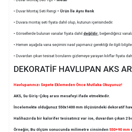
• Duvar Montaj Seti Rengi =
Ürün İle Aynı Renk
• Duvara montaj seti fiyata dahil olup, kutunun içerisindedir.
• Görsellerde bulunan vanalar fiyata dahil
değildir
, beğendiğiniz vanal
• Hemen aşağıda vana seçimini nasıl yapmanız gerektiği ile ilgili bilgile
• Duvardan çıkan tesisat borularını gizlemeye yarayan kılıflar fiyata dah
DEKORATİF HAVLUPAN AKS AR
Havlupanınızı Sepete Eklemeden Önce Mutlaka Okuyunuz!
AKS, Su Giriş-Çıkış arası mesafeyi ifade etmektedir.
İncelemekte olduğunuz 550x1400 mm ölçüsündeki dekoratif havl
Halihazırda bir kalorifer tesisatınız var ise, duvardan çıkan 2
Örneğin; Bu ölçüm sonucunda milimetre cinsinden
550+90 mm
r