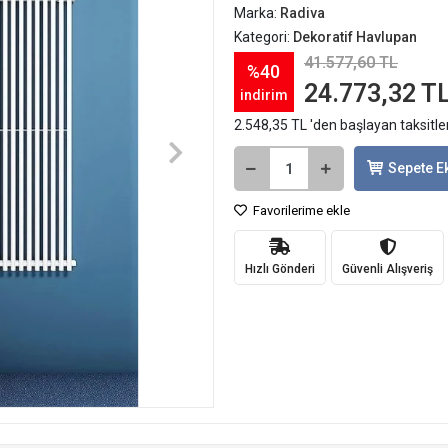
Marka:
Radiva
Kategori:
Dekoratif Havlupan
41.577,60 TL
%40
24.773,32 T
indirim
2.548,35 TL 'den başlayan taksitle
Sepete E
Favorilerime ekle
Hızlı Gönderi
Güvenli Alışveriş