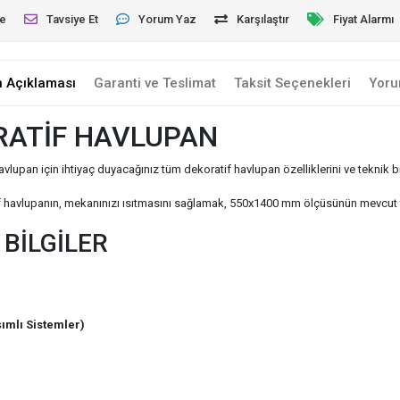
le
Tavsiye Et
Yorum Yaz
Karşılaştır
Fiyat Alarmı
n Açıklaması
Garanti ve Teslimat
Taksit Seçenekleri
Yoru
RATİF HAVLUPAN
n için ihtiyaç duyacağınız tüm dekoratif havlupan özelliklerini ve teknik bilg
if havlupanın, mekanınızı ısıtmasını sağlamak, 550x1400 mm ölçüsünün mevcut 
BİLGİLER
ımlı Sistemler)