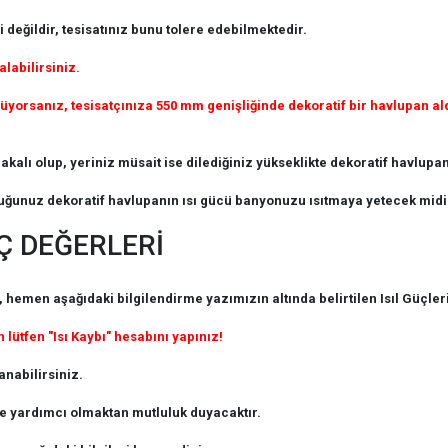
 değildir, tesisatınız bunu tolere edebilmektedir.
alabilirsiniz.
orsanız, tesisatçınıza 550 mm genişliğinde dekoratif bir havlupan ald
kalı olup, yeriniz müsait ise dilediğiniz yükseklikte dekoratif havlupanı
ğunuz dekoratif havlupanın ısı gücü banyonuzu ısıtmaya yetecek midir
Ç DEĞERLERİ
emen aşağıdaki bilgilendirme yazımızın altında belirtilen Isıl Güçler
 lütfen "Isı Kaybı" hesabını yapınız!
nabilirsiniz.
ze yardımcı olmaktan mutluluk duyacaktır.