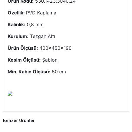
Ürün Kodu:
530.1423.3040.24
Özellik:
PVD Kaplama
Kalınlık:
0,8 mm
Kurulum:
Tezgah Altı
Ürün Ölçüsü:
400x450x190
Kesim Ölçüsü:
Şablon
Min. Kabin Ölçüsü:
50 cm
Benzer Ürünler