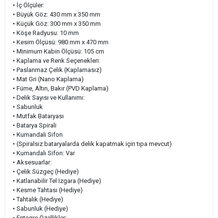
• İç Ölçüler:
• Büyük Göz: 430 mm x 350 mm
• Küçük Göz: 300 mm x 350 mm
• Köşe Radyusu: 10 mm
• Kesim Ölçüsü: 980 mm x 470 mm
• Minimum Kabin Ölçüsü: 105 cm
• Kaplama ve Renk Seçenekleri:
• Paslanmaz Çelik (Kaplamasız)
• Mat Gri (Nano Kaplama)
• Füme, Altın, Bakır (PVD Kaplama)
• Delik Sayısı ve Kullanımı:
• Sabunluk
• Mutfak Bataryası
• Batarya Spirali
• Kumandalı Sifon
• (Spiralsiz bataryalarda delik kapatmak için tıpa mevcut)
• Kumandalı Sifon: Var
• Aksesuarlar:
• Çelik Süzgeç (Hediye)
• Katlanabilir Tel Izgara (Hediye)
• Kesme Tahtası (Hediye)
• Tahtalık (Hediye)
• Sabunluk (Hediye)
• Entegre Özellikler: