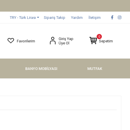
TRY - Türk Lirası
Sipariş Takip
Yardım
İletişim
0
Giriş Yap
Favorilerim
Sepetim
Üye Ol
BANYO MOBİLYASI
MUTFAK