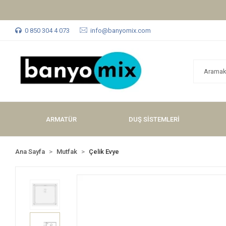
0 850 304 4 073
info@banyomix.com
ARMATÜR
DUŞ SİSTEMLERİ
Ana Sayfa
Mutfak
Çelik Evye