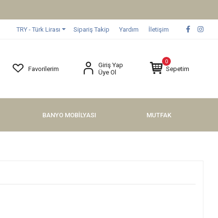
TRY - Türk Lirası
Sipariş Takip
Yardım
İletişim
0
Giriş Yap
Favorilerim
Sepetim
Üye Ol
BANYO MOBİLYASI
MUTFAK