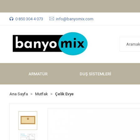
0 850 304 4 073
info@banyomix.com
ARMATÜR
DUŞ SİSTEMLERİ
Ana Sayfa
Mutfak
Çelik Evye