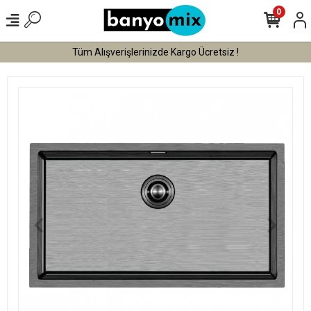
0
Tüm Alışverişlerinizde Kargo Ücretsiz !