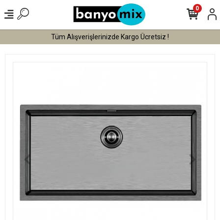
0
Tüm Alışverişlerinizde Kargo Ücretsiz !