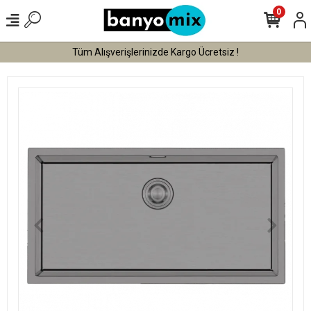
0
Tüm Alışverişlerinizde Kargo Ücretsiz !