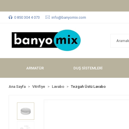
0 850 304 4 073
info@banyomix.com
ARMATÜR
DUŞ SİSTEMLERİ
Ana Sayfa
Vitrifiye
Lavabo
Tezgah Üstü Lavabo