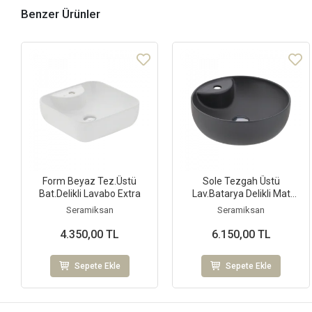
Benzer Ürünler
Form Beyaz Tez.Üstü
Sole Tezgah Üstü
Bat.Delikli Lavabo Extra
Lav.Batarya Delikli Mat
Antrasit
Seramiksan
Seramiksan
4.350,00 TL
6.150,00 TL
Sepete Ekle
Sepete Ekle