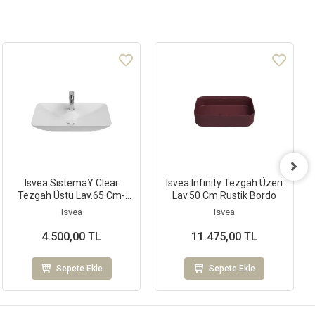
Isvea SistemaY Clear
Isvea Infinity Tezgah Üzeri
Tezgah Üstü Lav.65 Cm-
Lav.50 Cm.Rustik Bordo
Beyaz
Isvea
Isvea
4.500,00 TL
11.475,00 TL
Sepete Ekle
Sepete Ekle