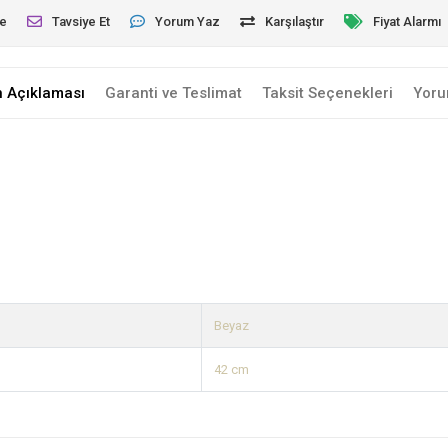
le
Tavsiye Et
Yorum Yaz
Karşılaştır
Fiyat Alarmı
n Açıklaması
Garanti ve Teslimat
Taksit Seçenekleri
Yoru
Beyaz
42 cm