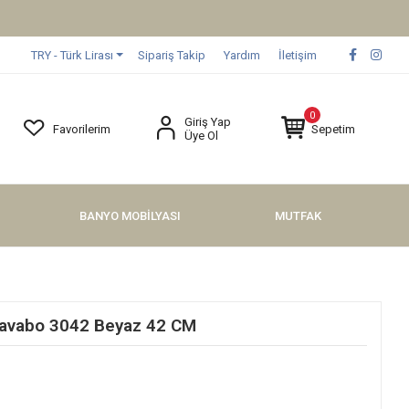
TRY - Türk Lirası
Sipariş Takip
Yardım
İletişim
0
Giriş Yap
Favorilerim
Sepetim
Üye Ol
BANYO MOBİLYASI
MUTFAK
Lavabo 3042 Beyaz 42 CM