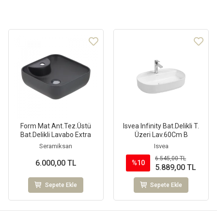
Form Mat Ant.Tez.Üstü
Isvea Infinity Bat.Delikli T.
Bat.Delikli Lavabo Extra
Üzeri Lav.60Cm B
Seramiksan
Isvea
6.545,00 TL
6.000,00 TL
%10
5.889,00 TL
Sepete Ekle
Sepete Ekle