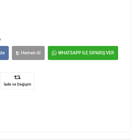
e
kle
Hemen Al
WHATSAPP İLE SİPARİŞ VER
İade ve Değişim