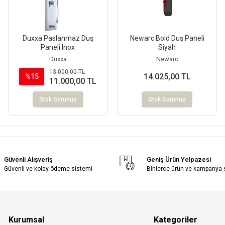
Duxxa Paslanmaz Duş
Newarc Bold Duş Paneli
Paneli Inox
Siyah
Duxxa
Newarc
13.000,00 TL
14.025,00 TL
%15
11.000,00 TL
Stok Sorunuz
Stok Sorunuz
Güvenli Alışveriş
Geniş Ürün Yelpazesi
Güvenli ve kolay ödeme sistemi
Binlerce ürün ve kampanya
Kurumsal
Kategoriler