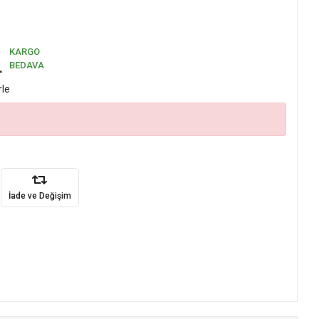
KARGO
L
BEDAVA
rle
İade ve Değişim