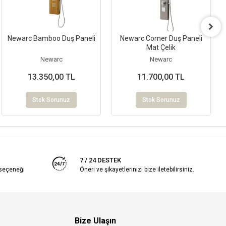
Newarc Bamboo Duş Paneli
Newarc Corner Duş Paneli
Mat Çelik
Newarc
Newarc
13.350,00 TL
11.700,00 TL
Stok Sorunuz
Stok Sorunuz
7 / 24 DESTEK
 seçeneği
Öneri ve şikayetlerinizi bize iletebilirsiniz.
Bize Ulaşın