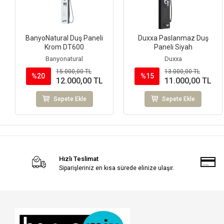
BanyoNatural Duş Paneli
Duxxa Paslanmaz Duş
Krom DT600
Paneli Siyah
Banyonatural
Duxxa
15.000,00 TL
13.000,00 TL
%20
%15
12.000,00 TL
11.000,00 TL
Sepete Ekle
Sepete Ekle
Hızlı Teslimat
Siparişleriniz en kısa sürede elinize ulaşır.