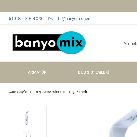
0 850 304 4 073
info@banyomix.com
ARMATÜR
DUŞ SİSTEMLERİ
Ana Sayfa
Duş Sistemleri
Duş Paneli