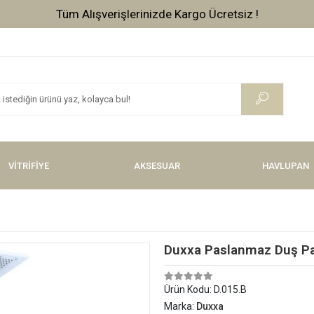
Tüm Alışverişlerinizde Kargo Ücretsiz !
VİTRİFİYE
AKSESUAR
HAVLUPAN
Duxxa Paslanmaz Duş Pa
Ürün Kodu:
D.015.B
Marka:
Duxxa