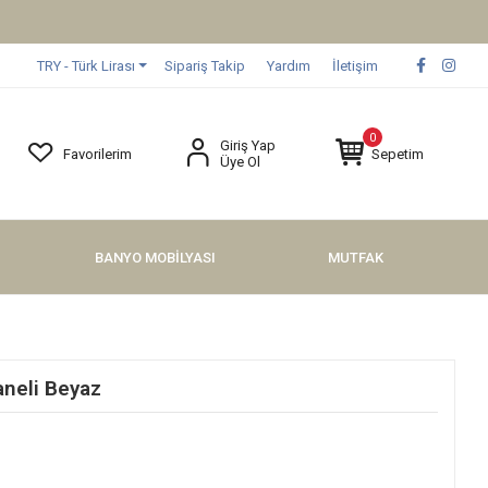
TRY - Türk Lirası
Sipariş Takip
Yardım
İletişim
0
Giriş Yap
Favorilerim
Sepetim
Üye Ol
BANYO MOBİLYASI
MUTFAK
neli Beyaz