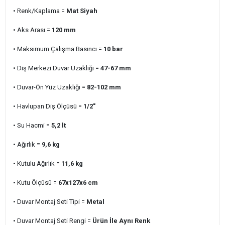
• Renk/Kaplama =
Mat Siyah
• Aks Arası =
120 mm
• Maksimum Çalışma Basıncı =
10
bar
• Diş Merkezi Duvar Uzaklığı =
47-67 mm
• Duvar-Ön Yüz Uzaklığı =
82-102 mm
• Havlupan Diş Ölçüsü =
1/2"
• Su Hacmi =
5,2 lt
• Ağırlık =
9,6 kg
• Kutulu Ağırlık =
11,6 kg
• Kutu Ölçüsü =
67x127x6 cm
• Duvar Montaj Seti Tipi =
Metal
• Duvar Montaj Seti Rengi =
Ürün İle Aynı Renk