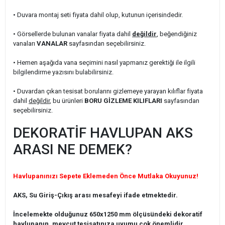
• Duvara montaj seti fiyata dahil olup, kutunun içerisindedir.
• Görsellerde bulunan vanalar fiyata dahil
değildir
, beğendiğiniz
vanaları
VANALAR
sayfasından seçebilirsiniz.
• Hemen aşağıda vana seçimini nasıl yapmanız gerektiği ile ilgili
bilgilendirme yazısını bulabilirsiniz.
• Duvardan çıkan tesisat borularını gizlemeye yarayan kılıflar fiyata
dahil
değildir
, bu ürünleri
BORU GİZLEME KILIFLARI
sayfasından
seçebilirsiniz.
DEKORATİF HAVLUPAN AKS
ARASI NE DEMEK?
Havlupanınızı Sepete Eklemeden Önce Mutlaka Okuyunuz!
AKS, Su Giriş-Çıkış arası mesafeyi ifade etmektedir.
İncelemekte olduğunuz 650x1250 mm ölçüsündeki dekoratif
havlupanın, mevcut tesisatınıza uyumu çok önemlidir.