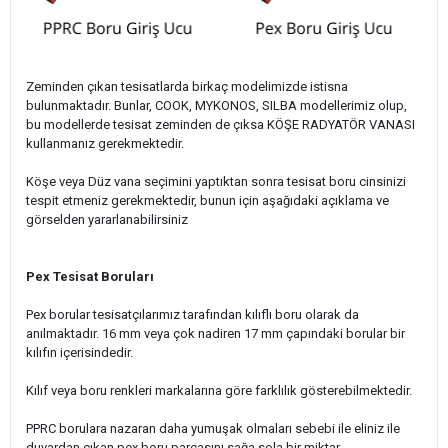
Zeminden çıkan tesisatlarda birkaç modelimizde istisna
bulunmaktadır. Bunlar, COOK, MYKONOS, SILBA modellerimiz olup,
bu modellerde tesisat zeminden de çıksa KÖŞE RADYATÖR VANASI
kullanmanız gerekmektedir.
Köşe veya Düz vana seçimini yaptıktan sonra tesisat boru cinsinizi
tespit etmeniz gerekmektedir, bunun için aşağıdaki açıklama ve
görselden yararlanabilirsiniz
Pex Tesisat Boruları
Pex borular tesisatçılarımız tarafından kılıflı boru olarak da
anılmaktadır. 16 mm veya çok nadiren 17 mm çapındaki borular bir
kılıfın içerisindedir.
Kılıf veya boru renkleri markalarına göre farklılık gösterebilmektedir.
PPRC borulara nazaran daha yumuşak olmaları sebebi ile eliniz ile
duvardan çıkan pex boru parçasını sağa sola bir miktar