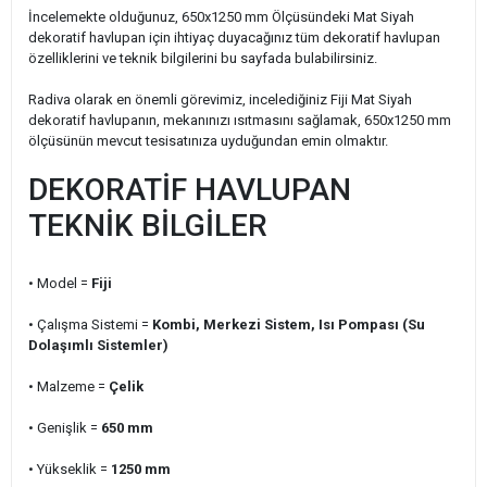
İncelemekte olduğunuz, 650x1250 mm Ölçüsündeki Mat Siyah
dekoratif havlupan için ihtiyaç duyacağınız tüm dekoratif havlupan
özelliklerini ve teknik bilgilerini bu sayfada bulabilirsiniz.
Radiva olarak en önemli görevimiz, incelediğiniz Fiji Mat Siyah
dekoratif havlupanın, mekanınızı ısıtmasını sağlamak, 650x1250 mm
ölçüsünün mevcut tesisatınıza uyduğundan emin olmaktır.
DEKORATİF HAVLUPAN
TEKNİK BİLGİLER
• Model =
Fiji
• Çalışma Sistemi =
Kombi, Merkezi Sistem, Isı Pompası (Su
Dolaşımlı Sistemler)
• Malzeme =
Çelik
• Genişlik =
650 mm
• Yükseklik =
1250 mm