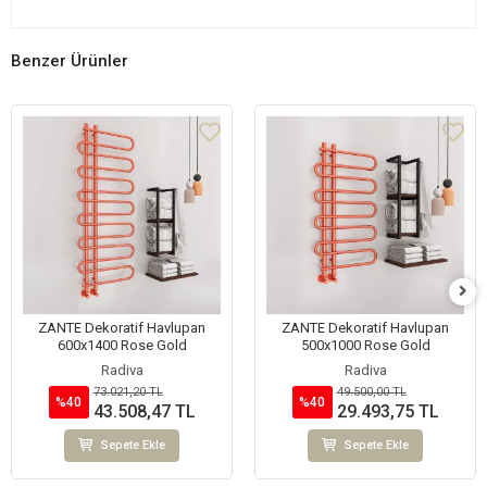
Benzer Ürünler
ZANTE Dekoratif Havlupan
ZANTE Dekoratif Havlupan
600x1400 Rose Gold
500x1000 Rose Gold
Radiva
Radiva
73.021,20 TL
49.500,00 TL
%40
%40
43.508,47 TL
29.493,75 TL
Sepete Ekle
Sepete Ekle