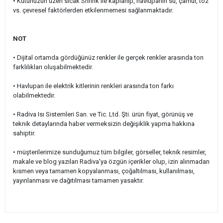
•
Kutunuzun üzeri sıcak Shrink ile kaplanıp, havlupanın su, çamur, toz
vs. çevresel faktörlerden etkilenmemesi sağlanmaktadır.
NOT
• Dijital ortamda gördüğünüz renkler ile gerçek renkler arasında ton
farklılıkları oluşabilmektedir.
• Havlupan ile elektrik kitlerinin renkleri arasında ton farkı
olabilmektedir.
• Radiva Isı Sistemleri San. ve Tic. Ltd. Şti. ürün fiyat, görünüş ve
teknik detaylarında haber vermeksizin değişiklik yapma hakkına
sahiptir.
• müşterilerimize sunduğumuz tüm bilgiler, görseller, teknik resimler,
makale ve blog yazıları Radiva'ya özgün içerikler olup, izin alınmadan
kısmen veya tamamen kopyalanması, çoğaltılması, kullanılması,
yayınlanması ve dağıtılması tamamen yasaktır.