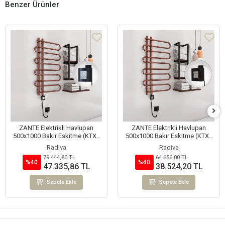
Benzer Ürünler
ZANTE Elektrikli Havlupan
ZANTE Elektrikli Havlupan
500x1000 Bakır Eskitme (KTX4
500x1000 Bakır Eskitme (KTX1
Termostat) 200W Spiral Kablolu
Termostat) 200W Spiral Kablolu
Radiva
Radiva
79.444,80 TL
64.656,00 TL
%40
%40
47.335,86 TL
38.524,20 TL
Sepete Ekle
Sepete Ekle