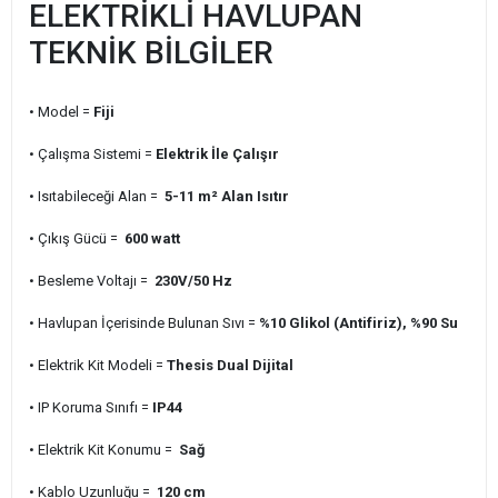
ELEKTRİKLİ HAVLUPAN
TEKNİK BİLGİLER
• Model =
Fiji
• Çalışma Sistemi =
Elektrik İle Çalışır
• Isıtabileceği Alan =
5-11 m² Alan Isıtır
• Çıkış Gücü =
600 watt
• Besleme Voltajı =
230V/50 Hz
• Havlupan İçerisinde Bulunan Sıvı =
%10 Glikol (Antifiriz), %90 Su
• Elektrik Kit Modeli =
Thesis Dual Dijital
• IP Koruma Sınıfı =
IP44
• Elektrik Kit Konumu =
Sağ
• Kablo Uzunluğu =
120 cm