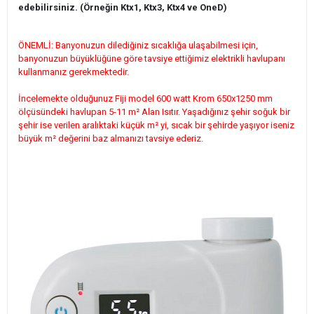
edebilirsiniz. (Örneğin Ktx1, Ktx3, Ktx4 ve OneD)
ÖNEMLİ: Banyonuzun dilediğiniz sıcaklığa ulaşabilmesi için,
banyonuzun büyüklüğüne göre tavsiye ettiğimiz elektrikli havlupanı
kullanmanız gerekmektedir.
İncelemekte olduğunuz Fiji model 600 watt Krom 650x1250 mm
ölçüsündeki havlupan 5-11 m² Alan Isıtır. Yaşadığınız şehir soğuk bir
şehir ise verilen aralıktaki küçük m² yi, sıcak bir şehirde yaşıyor iseniz
büyük m² değerini baz almanızı tavsiye ederiz.