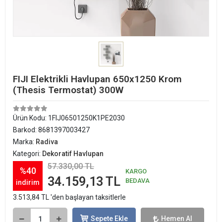
FIJI Elektrikli Havlupan 650x1250 Krom
(Thesis Termostat) 300W
Ürün Kodu:
1FIJ06501250K1PE2030
Barkod:
8681397003427
Marka:
Radiva
Kategori:
Dekoratif Havlupan
57.330,00 TL
%40
KARGO
34.159,13 TL
BEDAVA
indirim
3.513,84 TL 'den başlayan taksitlerle
Sepete Ekle
Hemen Al