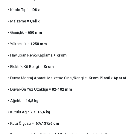
• Kablo Tipi =
Düz
• Malzeme =
Çelik
• Genişlik =
650 mm
• Yükseklik =
1250 mm
• Havlupan Renk/Kaplama =
Krom
• Elektrik Kit Rengi =
Krom
• Duvar Montaj Aparatı Malzeme Cinsi/Rengi =
Krom Plastik Aparat
• Duvar-Ön Yüz Uzaklığı =
82-102 mm
• Ağırlık =
14,8 kg
• Kutulu Ağırlık =
15,6 kg
• Kutu Ölçüsü =
67x137x6 cm