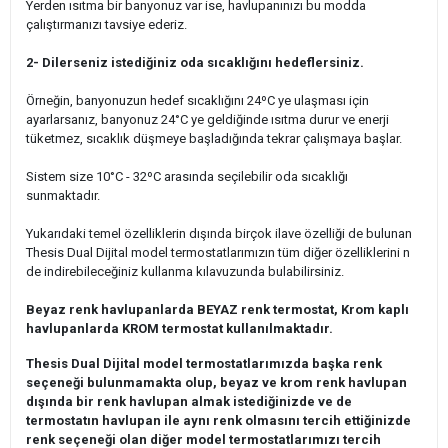
Yerden ısıtma bir banyonuz var ise, havlupanınızı bu modda
çalıştırmanızı tavsiye ederiz.
2- Dilerseniz istediğiniz oda sıcaklığını hedeflersiniz.
Örneğin, banyonuzun hedef sıcaklığını 24ºC ye ulaşması için
ayarlarsanız, banyonuz 24°C ye geldiğinde ısıtma durur ve enerji
tüketmez, sıcaklık düşmeye başladığında tekrar çalışmaya başlar.
Sistem size 1
0°C - 32ºC arasında seçilebilir oda sıcaklığı
sunmaktadır.
Yukarıdaki temel özelliklerin dışında birçok ilave özelliği de bulunan
Thesis Dual Dijital model termostatlarımızın tüm diğer özelliklerini n
de indirebileceğiniz kullanma kılavuzunda bulabilirsiniz.
Beyaz renk havlupanlarda BEYAZ renk termostat, Krom kaplı
havlupanlarda KROM termostat kullanılmaktadır.
Thesis Dual Dijital model termostatlarımızda başka renk
seçeneği bulunmamakta olup, beyaz ve krom renk havlupan
dışında bir renk havlupan almak istediğinizde ve de
termostatın havlupan ile aynı renk olmasını tercih ettiğinizde
renk seçeneği olan diğer model termostatlarımızı tercih