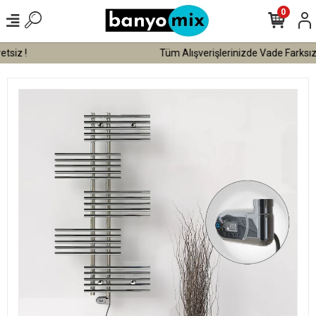
0
Tüm Alışverişlerinizde Vade Farksız 3 Taksit !