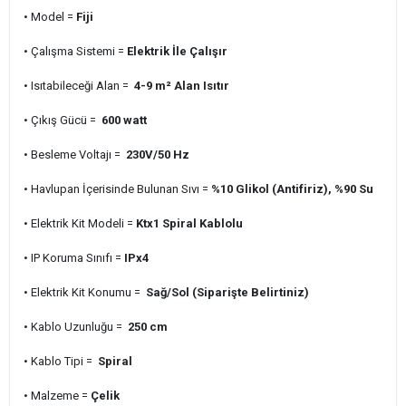
• Model =
Fiji
• Çalışma Sistemi =
Elektrik İle Çalışır
• Isıtabileceği Alan =
4-9 m² Alan Isıtır
• Çıkış Gücü =
600 watt
• Besleme Voltajı =
230V/50 Hz
• Havlupan İçerisinde Bulunan Sıvı =
%10 Glikol (Antifiriz), %90 Su
• Elektrik Kit Modeli =
Ktx1 Spiral Kablolu
• IP Koruma Sınıfı =
IPx4
• Elektrik Kit Konumu =
Sağ/Sol (Siparişte Belirtiniz)
• Kablo Uzunluğu =
250 cm
• Kablo Tipi =
Spiral
• Malzeme =
Çelik