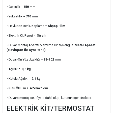
• Genişlik =
650 mm
• Yükseklik =
740 mm
• Havlupan Renk/Kaplama =
Ahşap Film
• Elektrik Kit Rengi =
Siyah
• Duvar Montaj Aparatı Malzeme Cinsi/Rengi =
Metal Aparat
(Havlupan İle Aynı Renk)
• Duvar-Ön Yüz Uzaklığı =
82-102 mm
• Ağırlık =
8,6 kg
• Kutulu Ağırlık =
9,1 kg
• Kutu Ölçüsü =
67x86x6 cm
• Duvara montaj seti fiyata dahil olup, kutunun içerisindedir.
ELEKTRİK KİT/TERMOSTAT