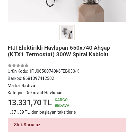
FIJI Elektirikli Havlupan 650x740 Ahşap
(KTX1 Termostat) 300W Spiral Kablolu
Ürün Kodu:
1FIJ06500740K6FEB030-K
Barkod:
8681397412502
Marka:
Radiva
Kategori:
Dekoratif Havlupan
KARGO
13.331,70 TL
BEDAVA
1.371,39 TL 'den başlayan taksitlerle
Stok Sorunuz.