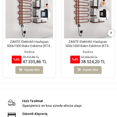
ZANTE Elektrikli Havlupan
ZANTE Elektrikli Havlupan
500x1000 Bakır Eskitme (KTX4
500x1000 Bakır Eskitme (KTX1
Termostat) 200W Spiral Kablolu
Termostat) 200W Spiral Kablolu
Radiva
Radiva
79.444,80 TL
64.656,00 TL
%40
%40
47.335,86 TL
38.524,20 TL
Sepete Ekle
Sepete Ekle
Hızlı Teslimat
Siparişleriniz en kısa sürede elinize ulaşır.
Güvenli Alışveriş