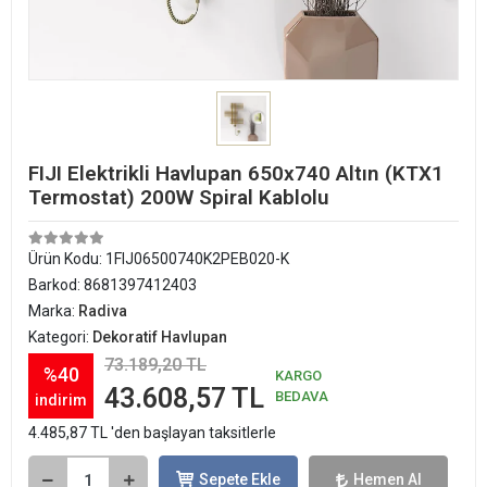
FIJI Elektrikli Havlupan 650x740 Altın (KTX1
Termostat) 200W Spiral Kablolu
Ürün Kodu:
1FIJ06500740K2PEB020-K
Barkod:
8681397412403
Marka:
Radiva
Kategori:
Dekoratif Havlupan
73.189,20 TL
%40
KARGO
43.608,57 TL
BEDAVA
indirim
4.485,87 TL 'den başlayan taksitlerle
Sepete Ekle
Hemen Al