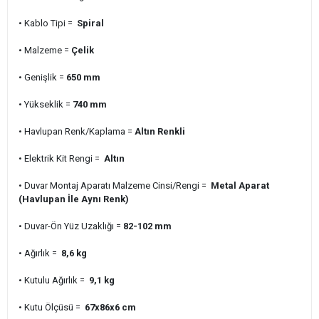
• Kablo Tipi =
Spiral
• Malzeme =
Çelik
• Genişlik =
650 mm
• Yükseklik =
740 mm
• Havlupan Renk/Kaplama =
Altın Renkli
• Elektrik Kit Rengi =
Altın
• Duvar Montaj Aparatı Malzeme Cinsi/Rengi =
Metal Aparat
(Havlupan İle Aynı Renk)
• Duvar-Ön Yüz Uzaklığı =
82-102 mm
• Ağırlık =
8,6 kg
• Kutulu Ağırlık =
9,1 kg
• Kutu Ölçüsü =
67x86x6 cm