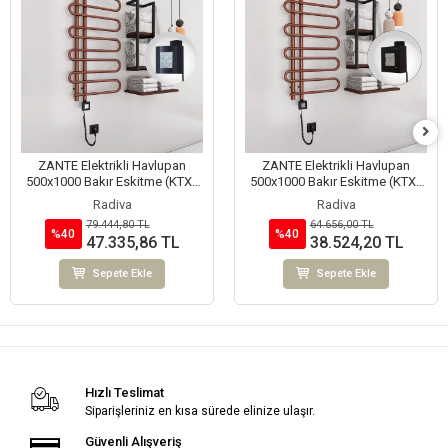
ZANTE Elektrikli Havlupan
ZANTE Elektrikli Havlupan
500x1000 Bakır Eskitme (KTX4
500x1000 Bakır Eskitme (KTX1
Termostat) 200W Spiral Kablolu
Termostat) 200W Spiral Kablolu
Radiva
Radiva
79.444,80 TL
64.656,00 TL
%40
%40
47.335,86 TL
38.524,20 TL
Sepete Ekle
Sepete Ekle
Hızlı Teslimat
Siparişleriniz en kısa sürede elinize ulaşır.
Güvenli Alışveriş