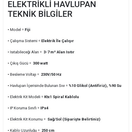
ELEKTRİKLİ HAVLUPAN
TEKNİK BİLGİLER
• Model =
Fiji
• Çalışma Sistemi =
Elektrik İle Çalışır
• Isıtabileceği Alan =
3-7 m² Alan Isıtır
• Çıkış Gücü =
300 watt
• Besleme Voltajı =
230V/50 Hz
• Havlupan İçerisinde Bulunan Sıvı =
%10 Glikol (Antifiriz), %90 Su
• Elektrik Kit Modeli =
Ktx1 Spiral Kablolu
• IP Koruma Sınıfı =
IPx4
• Elektrik Kit Konumu =
Sağ/Sol (Siparişte Belirtiniz)
• Kablo Uzunluğu =
250 cm