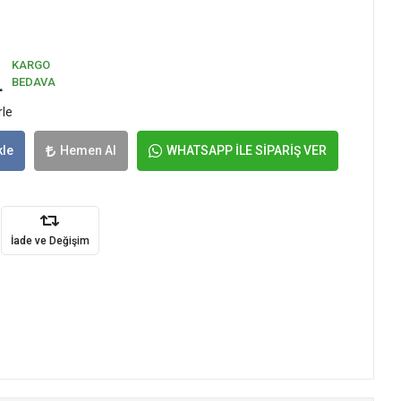
KARGO
L
BEDAVA
rle
kle
Hemen Al
WHATSAPP İLE SİPARİŞ VER
İade ve Değişim