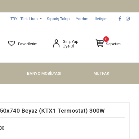
TRY - Türk Lirası
Sipariş Takip
Yardım
İletişim
0
Giriş Yap
Favorilerim
Sepetim
Üye Ol
BANYO MOBİLYASI
MUTFAK
n 650x740 Beyaz (KTX1 Termostat) 300W
30