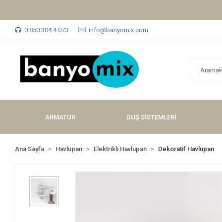
0 850 304 4 073
info@banyomix.com
ARMATÜR
DUŞ SİSTEMLERİ
Ana Sayfa
Havlupan
Elektrikli Havlupan
Dekoratif Havlupan