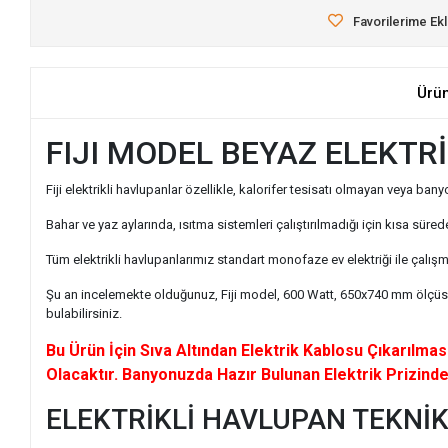
Favorilerime Ek
Ürü
FIJI MODEL BEYAZ ELEKTR
Fiji elektrikli havlupanlar özellikle, kalorifer tesisatı olmayan veya b
Bahar ve yaz aylarında, ısıtma sistemleri çalıştırılmadığı için kısa süre
Tüm elektrikli havlupanlarımız standart monofaze ev elektriği ile çalışm
Şu an incelemekte olduğunuz, Fiji model, 600 Watt, 650x740 mm ölçüsünd
bulabilirsiniz.
Bu Ürün İçin Sıva Altından Elektrik Kablosu Çıkarılm
Olacaktır. Banyonuzda Hazır Bulunan Elektrik Prizinde
ELEKTRİKLİ HAVLUPAN TEKNİK