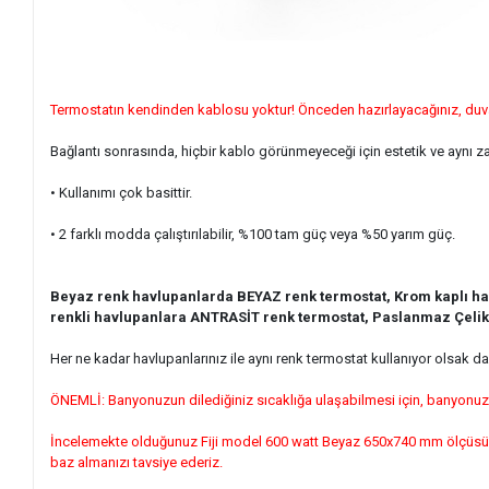
Termostatın kendinden kablosu yoktur! Önceden hazırlayacağınız, duvar i
Bağlantı sonrasında, hiçbir kablo görünmeyeceği için estetik ve aynı 
• Kullanımı çok basittir.
• 2 farklı modda çalıştırılabilir, %100 tam güç veya %50 yarım güç.
Beyaz renk havlupanlarda BEYAZ renk termostat, Krom kaplı hav
renkli havlupanlara ANTRASİT renk termostat, Paslanmaz Çelik 
Her ne kadar havlupanlarınız ile aynı renk termostat kullanıyor olsak da
ÖNEMLİ: Banyonuzun dilediğiniz sıcaklığa ulaşabilmesi için, banyonuzu
İncelemekte olduğunuz Fiji model 600 watt Beyaz 650x740 mm ölçüsündeki
baz almanızı tavsiye ederiz.