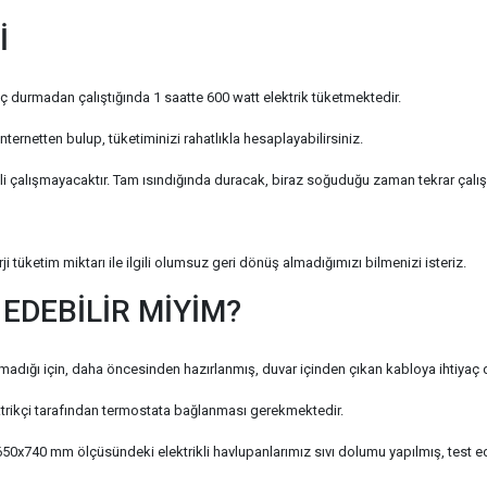
İ
 durmadan çalıştığında 1 saatte 600 watt elektrik tüketmektedir.
internetten bulup, tüketiminizi rahatlıkla hesaplayabilirsiniz.
kli çalışmayacaktır. Tam ısındığında duracak, biraz soğuduğu zaman tekrar çalış
 tüketim miktarı ile ilgili olumsuz geri dönüş almadığımızı bilmenizi isteriz.
EDEBİLİR MİYİM?
madığı için, daha öncesinden hazırlanmış, duvar içinden çıkan kabloya ihtiyaç 
ktrikçi tarafından termostata bağlanması gerekmektedir.
50x740 mm ölçüsündeki elektrikli havlupanlarımız sıvı dolumu yapılmış, test edil