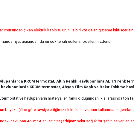
çerisinden çıkan elektrik kablosu ürün ile birlikte gelen gizleme kılıfı içerisi
zamanda fiyat açısından da en çok tercih edilen modellerimizdendir.
lupanlarda KROM termostat, Altın Renkli Havlupanlara ALTIN renk termo
havlupanlarda KROM termostat, Ahşap Film Kaplı ve Bakır Eskitme havl
, termostat ve havlupanların materyalleri farklı olduğundan ikisi arasında ton fa
n büyüklüğüne göre tavsiye ettiğimiz elektrikli havlupanı kullanmanız gerekme
 havlupan 4-9 m² Alan Isıtır. Yaşadığınız şehir soğuk bir şehir ise verilen ara