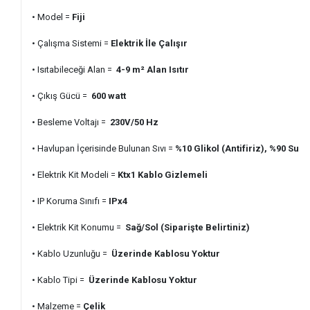
• Model =
Fiji
• Çalışma Sistemi =
Elektrik İle Çalışır
• Isıtabileceği Alan =
4-9 m² Alan Isıtır
• Çıkış Gücü =
600 watt
• Besleme Voltajı =
230V/50 Hz
• Havlupan İçerisinde Bulunan Sıvı =
%10 Glikol (Antifiriz), %90 Su
• Elektrik Kit Modeli =
Ktx1 Kablo Gizlemeli
• IP Koruma Sınıfı =
IPx4
• Elektrik Kit Konumu =
Sağ/Sol (Siparişte Belirtiniz)
• Kablo Uzunluğu =
Üzerinde Kablosu Yoktur
• Kablo Tipi =
Üzerinde Kablosu Yoktur
• Malzeme =
Çelik