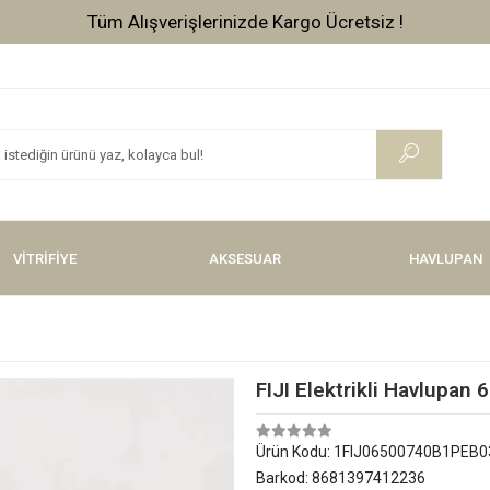
Tüm Alışverişlerinizde Vade Farksız 3 Taksit !
VİTRİFİYE
AKSESUAR
HAVLUPAN
FIJI Elektrikli Havlupa
Ürün Kodu:
1FIJ06500740B1PEB0
Barkod:
8681397412236