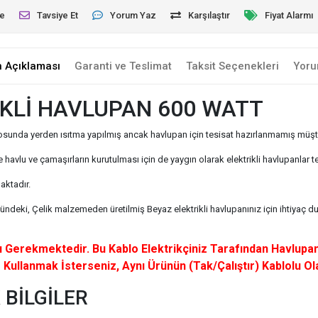
le
Tavsiye Et
Yorum Yaz
Karşılaştır
Fiyat Alarmı
n Açıklaması
Garanti ve Teslimat
Taksit Seçenekleri
Yoru
İKLİ HAVLUPAN 600 WATT
anyosunda yerden ısıtma yapılmış ancak havlupan için tesisat hazırlanmamış müşter
de havlu ve çamaşırların kurutulması için de yaygın olarak elektrikli havlupanlar t
aktadır.
eki, Çelik malzemeden üretilmiş Beyaz elektrikli havlupanınız için ihtiyaç duy
ası Gerekmektedir. Bu Kablo Elektrikçiniz Tarafından Havlu
 Kullanmak İsterseniz, Aynı Ürünün (Tak/Çalıştır) Kablolu Ola
 BİLGİLER