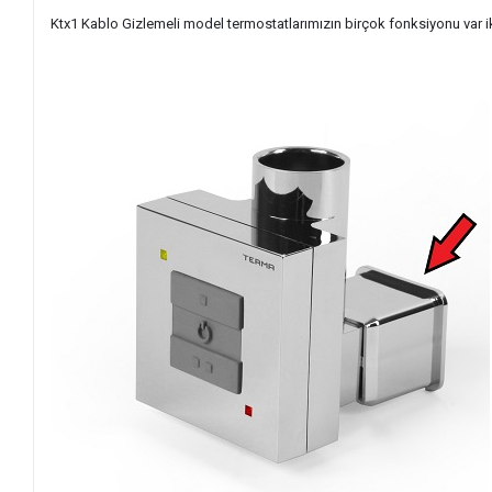
Ktx1 Kablo Gizlemeli model termostatlarımızın birçok fonksiyonu var iken