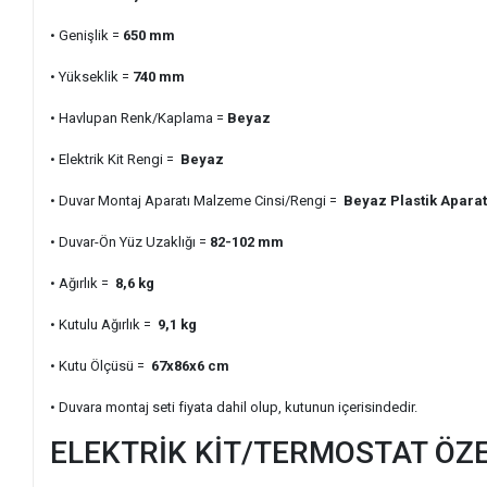
• Genişlik =
650 mm
• Yükseklik =
740 mm
• Havlupan Renk/Kaplama =
Beyaz
• Elektrik Kit Rengi =
Beyaz
• Duvar Montaj Aparatı Malzeme Cinsi/Rengi =
Beyaz Plastik Apara
• Duvar-Ön Yüz Uzaklığı =
82-102 mm
• Ağırlık =
8,6 kg
• Kutulu Ağırlık =
9,1 kg
• Kutu Ölçüsü =
67x86x6 cm
• Duvara montaj seti fiyata dahil olup, kutunun içerisindedir.
ELEKTRİK KİT/TERMOSTAT ÖZE