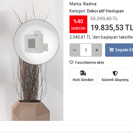
Marka:
Radiva
Kategori:
Dekoratif Havlupan
33.290,40 TL
%40
19.835,53 T
indirim
2.040,41 TL 'den başlayan taksitle
Sepete E
Favorilerime ekle
Hızlı Gönderi
Güvenli Alışveriş