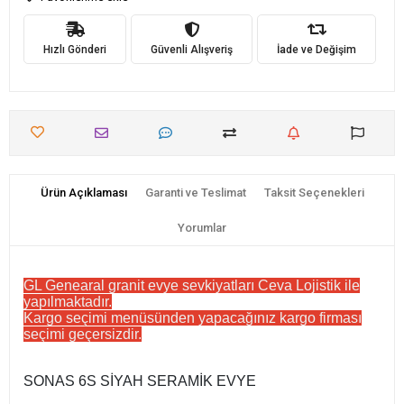
Hızlı Gönderi
Güvenli Alışveriş
İade ve Değişim
Ürün Açıklaması
Garanti ve Teslimat
Taksit Seçenekleri
Yorumlar
GL Genearal granit evye sevkiyatları Ceva Lojistik ile
yapılmaktadır.
Kargo seçimi menüsünden yapacağınız kargo firması
seçimi geçersizdir.
SONAS 6S SİYAH SERAMİK EVYE