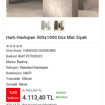
Haiti Havlupan 500x1000 Düz Mat Siyah
Ürün Kodu:
1HAI05001000DB3MS
Barkod:
8681397008323
Marka:
Radiva
Kategori:
Standart Havlupan
Koleksiyon:
HAITI
Yükseklik:
100cm
Genişlik:
50cm
6.903,60 TL
%40
KARGO
4.113,40 TL
BEDAVA
indirim