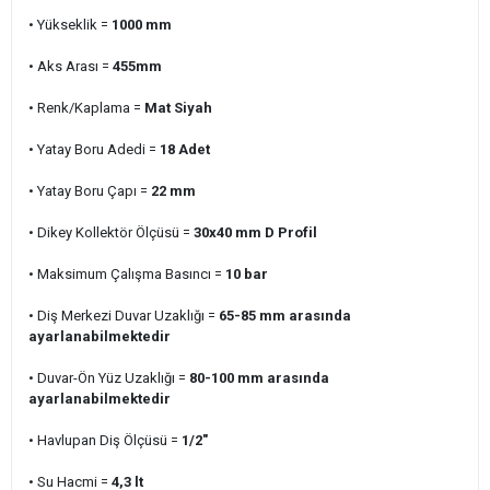
• Yükseklik =
1000 mm
• Aks Arası =
455
mm
• Renk/Kaplama =
Mat Siyah
• Yatay Boru Adedi
=
18
Adet
• Yatay Boru Çapı =
22 mm
• Dikey Kollektör Ölçüsü =
30x40 mm D Profil
• Maksimum Çalışma Basıncı =
10 bar
• Diş Merkezi Duvar Uzaklığı =
65-85 mm arasında
ayarlanabilmektedir
• Duvar-Ön Yüz Uzaklığı =
80-100 mm arasında
ayarlanabilmektedir
• Havlupan Diş Ölçüsü =
1/2"
• Su Hacmi =
4,3
lt