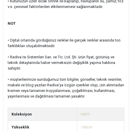
•
Kutunuzun üzeri sıcak Shrink ile kaplanıp, havlupanın su, çamur, toz
v.s. çevresel faktörlerden etkilenmemesi sağlanmaktadır.
NOT
• Dijital ortamda gördüğünüz renkler ile gerçek renkler arasında ton
farklılıkları oluşabilmektedir.
• Radiva Isı Sistemleri San. ve Tic. Ltd. Şti. ürün fiyat, görünüş ve
teknik detaylarında haber vermeksizin değişiklik yapma hakkına
sahiptir.
• müşterilerimize sunduğumuz tüm bilgiler, görseller, teknik resimler,
makale ve blog yazıları Radiva'ya özgün içerikler olup, izin alınmadan
kısmen veya tamamen kopyalanması, çoğaltılması, kullanılması,
yayınlanması ve dağıtılması tamamen yasaktır.
Koleksiyon
HAITI
Yükseklik
100cm