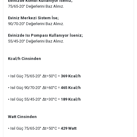
Evinizde Kombi Kullanıyor İseniz;
75/65-20° Değerlerini Baz Alınız.
Eviniz Merkezi Sistem İse;
90/70-20° Değerlerini Baz Alınız.
Evinizde Isı Pompası Kullanıyor İseniz;
55/45-20° Değerlerini Baz Alınız.
Kcal/h Cinsinden
• Isıl Güç 75/65-20° ∆t=50°C =
369 Kcal/h
• Isıl Güç 90/70-20° ∆t=60°C
=
465
Kcal/h
• Isıl Güç 55/45-20
° ∆t=30°C =
189
Kcal/h
Watt Cinsinden
• Isıl Güç 75/65-20° ∆t=50°C =
429
Watt