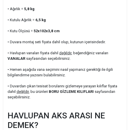
• Ağırlık =
5,8
kg
• Kutulu Ağırlık
=
6,5
kg
• Kutu Ölçüsü =
52x102x3,8
cm
• Duvara montaj seti fiyata dahil olup, kutunun içerisindedir.
• Havlupan vanaları fiyata dahil
değildir
, beğendiğiniz vanaları
VANALAR
sayfasından seçebilirsiniz.
• Hemen aşağıda vana seçimini nasıl yapmanız gerektiği ile ilgili
bilgilendirme yazısını bulabilirsiniz.
• Duvardan çıkan tesisat borularını gizlemeye yarayan kılıflar fiyata
dahil
değildir
, bu ürünleri
BORU GİZLEME KILIFLARI
sayfasından
seçebilirsiniz.
HAVLUPAN AKS ARASI NE
DEMEK?