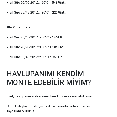
• Isıl Güç 90/70-20° ∆t=60°C =
541
Watt
• Isıl Güç 55/45-20° ∆t=30°C =
220
Watt
Btu Cinsinden
• Isıl Güç 75/65-20° ∆t=50°C =
1464
Btu
• Isıl Güç 90/70-20° ∆t=60°C =
1845
Btu
• Isıl Güç 55/45-20° ∆t=30°C =
750
Btu
HAVLUPANIMI KENDİM
MONTE EDEBİLİR MİYİM?
Evet, havlupanınızı dilerseniz kendiniz monte edebilirsiniz.
Bunu kolaylaştırmak için havlupan montaj videomuzdan
faydalanabilirsiniz.