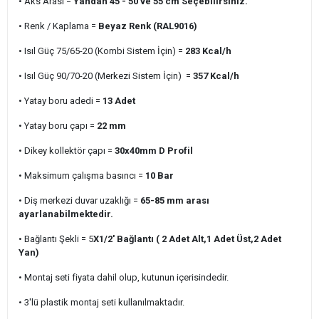
• Aks Arası =
Yandan 45 - 50 ve 55 cm Seçebilirsiniz.
• Renk / Kaplama =
Beyaz Renk (RAL9016)
• Isıl Güç 75/65-20 (Kombi Sistem İçin) =
283
Kcal/h
• Isıl Güç 90/70-20 (Merkezi Sistem İçin) =
357 Kcal/h
• Yatay boru adedi =
13 Adet
• Yatay boru çapı =
22 mm
• Dikey kollektör çapı =
30x40mm D Profil
• Maksimum çalışma basıncı =
10 Bar
• Diş merkezi duvar uzaklığı =
65-85 mm arası
ayarlanabilmektedir.
• Bağlantı Şekli = 5
X1/2' Bağlantı ( 2 Adet Alt,1 Adet Üst,2 Adet
Yan)
• Montaj seti fiyata dahil olup, kutunun içerisindedir.
• 3'lü plastik montaj seti kullanılmaktadır.