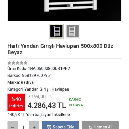
Haiti Yandan Girişli Havlupan 500x800 Düz
Beyaz
Ürün Kodu:
1HAI05000800DB1PR2
Barkod:
8681397007951
Marka:
Radiva
Kategori:
Yandan Girişli Havlupan
7.194,00 TL
%40
KARGO
4.286,43 TL
BEDAVA
indirim
440,93 TL 'den başlayan taksitlerle
Sepete Ekle
Hemen Al