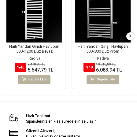
Haiti Yandan Girişli Havlupan
Haiti Yandan Girişli Havlupan
500x1200 Düz Beyaz
500x800 Düz Krom
Radiva
Radiva
9.478,80 TL
10.210,80 TL
%40
%40
5.647,79 TL
6.083,94 TL
Sepete Ekle
Sepete Ekle
Hızlı Teslimat
Siparişleriniz en kısa sürede elinize ulaşır.
Güvenli Alışveriş
Güvenli ve kolay ödeme sistemi