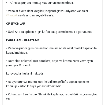
• 1/2' Hava purjörü montaj kutusunun içerisindedir.
• Vanalar fiyata dahil değildir, beğendiğiniz Radyatör Vanasını
sayfasından seçebilirsiniz.
VANALAR
OPSİYONLAR
• Özel Aks Talepleriniz için lütfen satış temsilcimiz ile görüşünüz
PAKETLEME DETAYLARI
• Vana ve purjör giriş dişleri koruma amacı ile özel plastik tapalar ile
kapatılmaktadır.
• Darbeleri önlemek için köşelere, boya ve kroma zarar vermeyen
yumuşak D plastik
koruyucular kullanılmaktadır.
• Radyatörünüz, montaj seti ile birlikte şeffaf poşetin içerisine
konulup karton kutuya yerleştirilmektedir.
• Kutunuzun üzeri sıcak Shrink ile kaplanıp , radyatörün su,çamur,toz
v.s