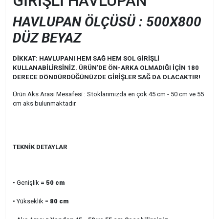
GİRİŞLİ HAVLUPAN
HAVLUPAN ÖLÇÜSÜ :
500X800
DÜZ BEYAZ
DİKKAT: HAVLUPANI HEM SAĞ HEM SOL GİRİŞLİ
KULLANABİLİRSİNİZ. ÜRÜN'DE ÖN-ARKA OLMADIĞI İÇİN 180
DERECE DÖNDÜRDÜĞÜNÜZDE GİRİŞLER SAĞ DA OLACAKTIR!
Ürün Aks Arası Mesafesi : Stoklarımızda en çok 45 cm - 50 cm ve 55
cm aks bulunmaktadır.
TEKNİK DETAYLAR
• Genişlik
=
50 cm
• Yükseklik =
80 cm