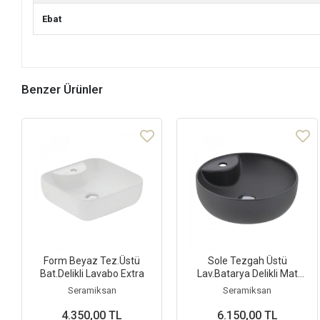
Ebat
Benzer Ürünler
Form Beyaz Tez.Üstü
Sole Tezgah Üstü
Bat.Delikli Lavabo Extra
Lav.Batarya Delikli Mat
Antrasit
Seramiksan
Seramiksan
4.350,00 TL
6.150,00 TL