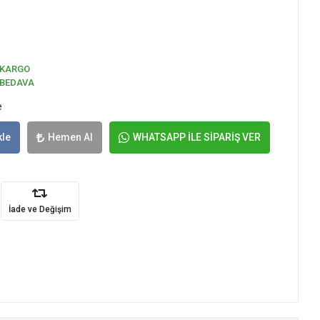
KARGO
BEDAVA
e
kle
Hemen Al
WHATSAPP İLE SİPARİŞ VER
İade ve Değişim