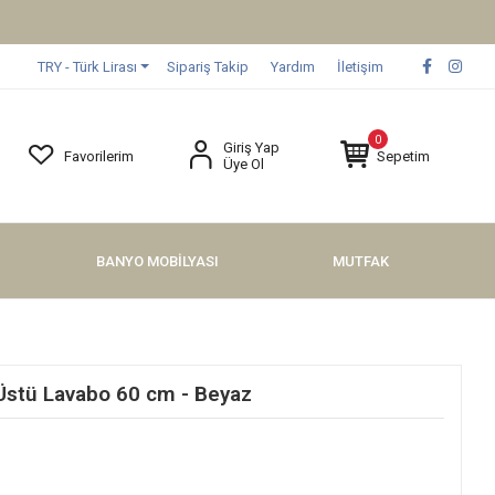
TRY - Türk Lirası
Sipariş Takip
Yardım
İletişim
0
Giriş Yap
Favorilerim
Sepetim
Üye Ol
BANYO MOBİLYASI
MUTFAK
Üstü Lavabo 60 cm - Beyaz