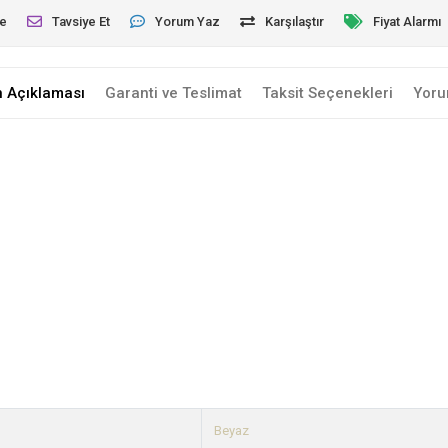
le
Tavsiye Et
Yorum Yaz
Karşılaştır
Fiyat Alarmı
n Açıklaması
Garanti ve Teslimat
Taksit Seçenekleri
Yoru
Beyaz