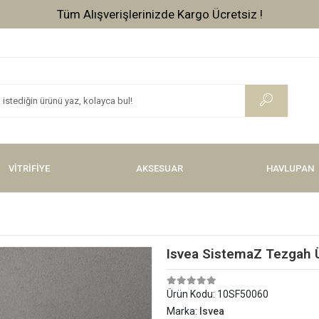
Tüm Alışverişlerinizde Kargo Ücretsiz !
VİTRİFİYE
AKSESUAR
HAVLUPAN
Isvea SistemaZ Tezgah 
Ürün Kodu:
10SF50060
Marka:
Isvea