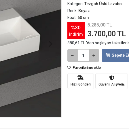
Kategori:
Tezgah Üstü Lavabo
Renk:
Beyaz
Ebat:
60 cm
5.285,00 TL
%30
3.700,00 TL
indirim
380,61 TL 'den başlayan taksitlerl
Sepete E
Favorilerime ekle
Hızlı Gönderi
Güvenli Alışveriş