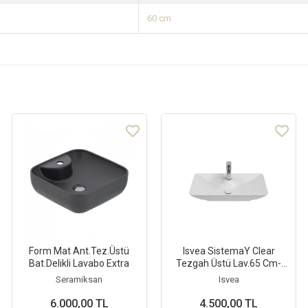
60 cm
Form Mat Ant.Tez.Üstü
Isvea SistemaY Clear
Bat.Delikli Lavabo Extra
Tezgah Üstü Lav.65 Cm-
Beyaz
Seramiksan
Isvea
6.000,00 TL
4.500,00 TL