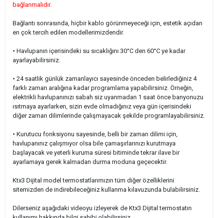
bağlanmalıdır.
Bağlantı sonrasında, hiçbir kablo görünmeyeceği için, estetik açıdan
en çok tercih edilen modellerimizdendir.
• Havlupanın içerisindeki su sıcaklığını 30°C den 60
°C ye kadar
ayarlayabilirsiniz.
• 24 saatlik günlük zamanlayıcı sayesinde önceden belirlediğiniz 4
farklı zaman aralığına kadar programlama yapabilirsiniz. Örneğin,
elektrikli havlupanınızı sabah siz uyanmadan 1 saat önce banyonuzu
ısıtmaya ayarlarken, sizin evde olmadığınız veya gün içerisindeki
diğer zaman dilimlerinde çalışmayacak şekilde programlayabilirsiniz.
• Kurutucu fonksiyonu sayesinde, belli bir zaman dilimi için,
havlupanınız çalışmıyor olsa bile çamaşırlarınızı kurutmaya
başlayacak ve yeterli kuruma süresi bitiminde tekrar ilave bir
ayarlamaya gerek kalmadan durma moduna geçecektir.
Ktx3 Dijital model termostatlarımızın tüm diğer özelliklerini
sitemizden de indirebileceğiniz kullanma kılavuzunda bulabilirsiniz.
Dilerseniz aşağıdaki videoyu izleyerek de Ktx3 Dijital termostatın
kullanımı hakkında bilgi sahibi olabilirsiniz.