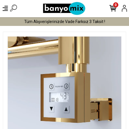
0
Tüm Alışverişlerinizde Vade Farksız 3 Taksit !