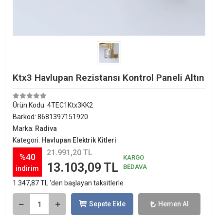
Ktx3 Havlupan Rezistansı Kontrol Paneli Altın
Ürün Kodu:
4TEC1Ktx3KK2
Barkod:
8681397151920
Marka:
Radiva
Kategori:
Havlupan Elektrik Kitleri
21.991,20 TL
%40
KARGO
13.103,09 TL
BEDAVA
indirim
1.347,87 TL 'den başlayan taksitlerle
Sepete Ekle
Hemen Al