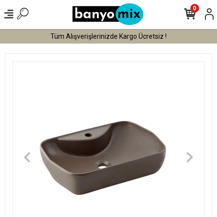
0
Tüm Alışverişlerinizde Kargo Ücretsiz !