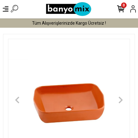
0
Tüm Alışverişlerinizde Kargo Ücretsiz !