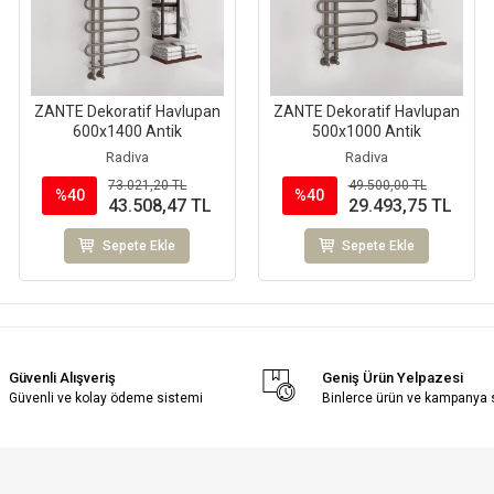
ZANTE Dekoratif Havlupan
ZANTE Dekoratif Havlupan
600x1400 Antik
500x1000 Antik
Radiva
Radiva
73.021,20 TL
49.500,00 TL
%40
%40
43.508,47 TL
29.493,75 TL
Sepete Ekle
Sepete Ekle
Güvenli Alışveriş
Geniş Ürün Yelpazesi
Güvenli ve kolay ödeme sistemi
Binlerce ürün ve kampanya