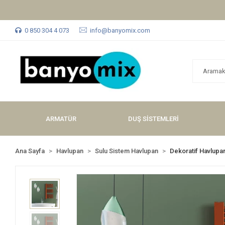
0 850 304 4 073
info@banyomix.com
ARMATÜR
DUŞ SİSTEMLERİ
Ana Sayfa
Havlupan
Sulu Sistem Havlupan
Dekoratif Havlupa