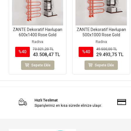
ZANTE Dekoratif Havlupan
ZANTE Dekoratif Havlupan
600x1400 Rose Gold
500x1000 Rose Gold
Radiva
Radiva
73.021,20 TL
49.500,00 TL
%40
%40
43.508,47 TL
29.493,75 TL
Sepete Ekle
Sepete Ekle
Hızlı Teslimat
Siparişleriniz en kısa sürede elinize ulaşır.