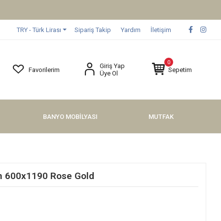
TRY - Türk Lirası
Sipariş Takip
Yardım
İletişim
0
Giriş Yap
Favorilerim
Sepetim
Üye Ol
BANYO MOBİLYASI
MUTFAK
n 600x1190 Rose Gold