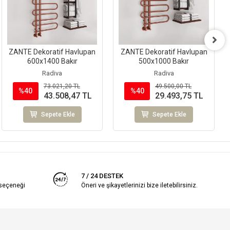
ZANTE Dekoratif Havlupan
ZANTE Dekoratif Havlupan
600x1400 Bakır
500x1000 Bakır
Radiva
Radiva
73.021,20 TL
49.500,00 TL
%40
%40
43.508,47 TL
29.493,75 TL
Sepete Ekle
Sepete Ekle
7 / 24 DESTEK
 seçeneği
Öneri ve şikayetlerinizi bize iletebilirsiniz.