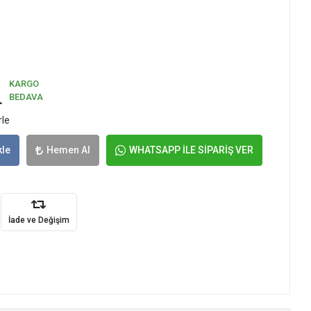
KARGO
L
BEDAVA
rle
kle
Hemen Al
WHATSAPP İLE SİPARİŞ VER
İade ve Değişim