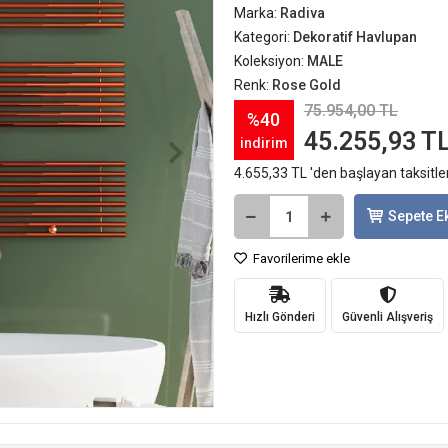
Marka:
Radiva
Kategori:
Dekoratif Havlupan
Koleksiyon:
MALE
Renk:
Rose Gold
75.954,00 TL
%40
45.255,93 T
indirim
4.655,33 TL 'den başlayan taksitle
Sepete E
Favorilerime ekle
Hızlı Gönderi
Güvenli Alışveriş