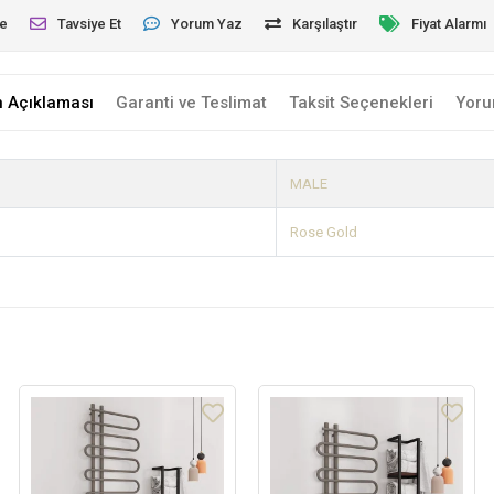
le
Tavsiye Et
Yorum Yaz
Karşılaştır
Fiyat Alarmı
n Açıklaması
Garanti ve Teslimat
Taksit Seçenekleri
Yoru
MALE
Rose Gold