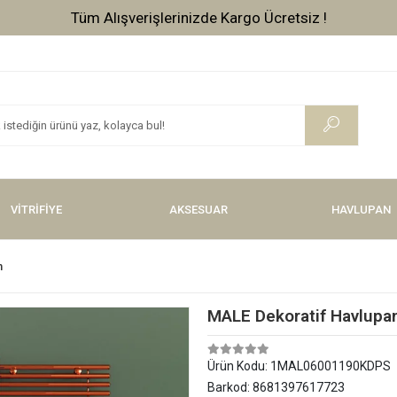
Tüm Alışverişlerinizde Kargo Ücretsiz !
VİTRİFİYE
AKSESUAR
HAVLUPAN
n
MALE Dekoratif Havlupa
Ürün Kodu:
1MAL06001190KDPS
Barkod:
8681397617723