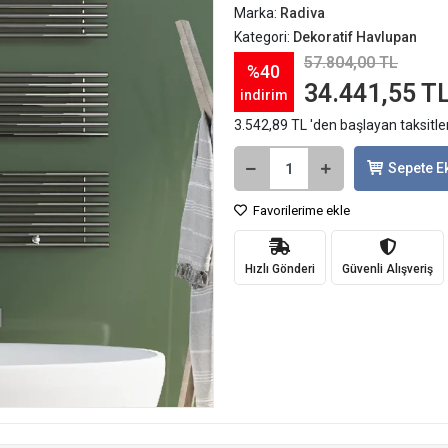
Marka:
Radiva
Kategori:
Dekoratif Havlupan
57.804,00 TL
%40
34.441,55 T
indirim
3.542,89 TL 'den başlayan taksitle
Sepete E
Favorilerime ekle
Hızlı Gönderi
Güvenli Alışveriş