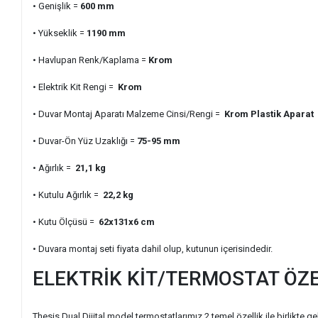
• Genişlik =
600 mm
• Yükseklik =
1190 mm
• Havlupan Renk/Kaplama =
Krom
• Elektrik Kit Rengi =
Krom
• Duvar Montaj Aparatı Malzeme Cinsi/Rengi =
Krom Plastik Aparat
• Duvar-Ön Yüz Uzaklığı =
75-95 mm
• Ağırlık =
21,1 kg
• Kutulu Ağırlık =
22,2 kg
• Kutu Ölçüsü =
62x131x6 cm
• Duvara montaj seti fiyata dahil olup, kutunun içerisindedir.
ELEKTRİK KİT/TERMOSTAT ÖZE
Thesis Dual Dijital model termostatlarımız 2 temel özellik ile birlikte g