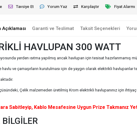
le
Tavsiye Et
Yorum Yaz
Karşılaştır
Fiyat Alarmı
n Açıklaması
Garanti ve Teslimat
Taksit Seçenekleri
Yoru
İKLİ HAVLUPAN 300 WATT
banyosunda yerden ısıtma yapılmış ancak havlupan için tesisat hazırlanmamış müşt
de havlu ve çamaşırların kurutulması için de yaygın olarak elektrikli havlupanlar t
aktadır.
ndeki, Çelik malzemeden üretilmiş Krom elektrikli havlupanınız için ihtiyaç d
ara Sabitleyip, Kablo Mesafesine Uygun Prize Takmanız Yete
 BİLGİLER