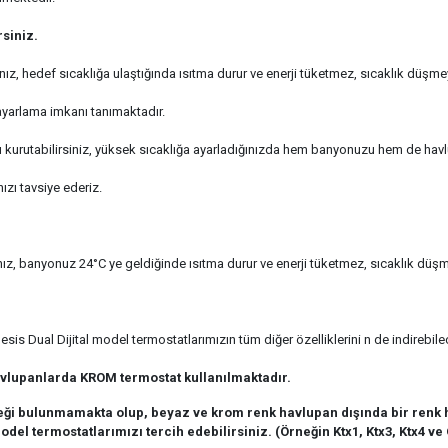
rsiniz.
sanız, hedef sıcaklığa ulaştığında ısıtma durur ve enerji tüketmez, sıcaklık düş
 ayarlama imkanı tanımaktadır.
kurutabilirsiniz, yüksek sıcaklığa ayarladığınızda hem banyonuzu hem de havlula
ızı tavsiye ederiz.
nız, banyonuz 24°C ye geldiğinde ısıtma durur ve enerji tüketmez, sıcaklık düş
esis Dual Dijital model termostatlarımızın tüm diğer özelliklerini n de indirebil
vlupanlarda KROM termostat kullanılmaktadır.
eği bulunmamakta olup, beyaz ve krom renk havlupan dışında bir renk h
odel termostatlarımızı tercih edebilirsiniz. (Örneğin Ktx1, Ktx3, Ktx4 ve