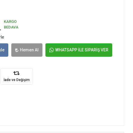
KARGO
L
BEDAVA
rle
kle
Hemen Al
WHATSAPP İLE SİPARİŞ VER
İade ve Değişim