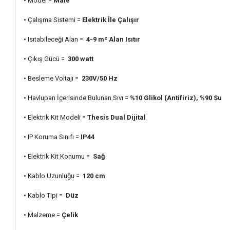
• Model =
Male
• Çalışma Sistemi =
Elektrik İle Çalışır
• Isıtabileceği Alan =
4-9 m² Alan Isıtır
• Çıkış Gücü =
300 watt
• Besleme Voltajı =
230V/50 Hz
• Havlupan İçerisinde Bulunan Sıvı =
%10 Glikol (Antifiriz), %90 Su
• Elektrik Kit Modeli =
Thesis Dual Dijital
• IP Koruma Sınıfı =
IP44
• Elektrik Kit Konumu =
Sağ
• Kablo Uzunluğu =
120 cm
• Kablo Tipi =
Düz
• Malzeme =
Çelik