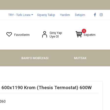
TRY - Türk Lirası
Sipariş Takip
Yardım
İletişim
0
Giriş Yap
Favorilerim
Sepetim
Üye Ol
BANYO MOBİLYASI
MUTFAK
an 600x1190 Krom (Thesis Termostat) 600W
060