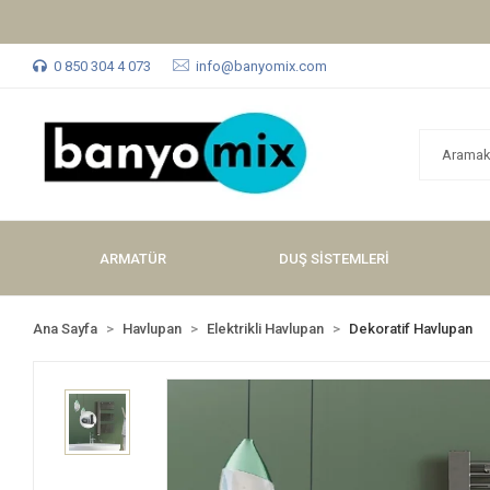
0 850 304 4 073
info@banyomix.com
ARMATÜR
DUŞ SİSTEMLERİ
Ana Sayfa
Havlupan
Elektrikli Havlupan
Dekoratif Havlupan