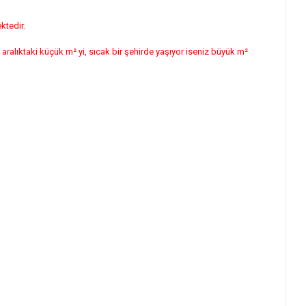
ktedir.
ralıktaki küçük m² yi, sıcak bir şehirde yaşıyor iseniz büyük m²