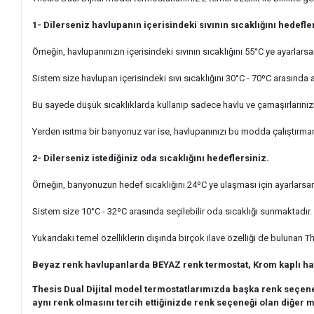
1- Dilerseniz havlupanın içerisindeki sıvının sıcaklığını hedefle
Örneğin, havlupanınızın içerisindeki sıvının sıcaklığını 55°C ye ayarlar
Sistem size havlupan içerisindeki sıvı sıcaklığını 30°C - 70ºC arasında
Bu sayede düşük sıcaklıklarda kullanıp sadece havlu ve çamaşırlarınızı 
Yerden ısıtma bir banyonuz var ise, havlupanınızı bu modda çalıştırman
2- Dilerseniz istediğiniz oda sıcaklığını hedeflersiniz.
Örneğin, banyonuzun hedef sıcaklığını 24ºC ye ulaşması için ayarlarsa
Sistem size 1
0°C - 32ºC arasında seçilebilir oda sıcaklığı sunmaktadır.
Yukarıdaki temel özelliklerin dışında birçok ilave özelliği de bulunan Th
Beyaz renk havlupanlarda BEYAZ renk termostat, Krom kaplı ha
Thesis Dual Dijital model termostatlarımızda başka renk seçen
aynı renk olmasını tercih ettiğinizde renk seçeneği olan diğer m