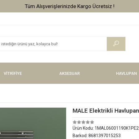
Tüm Alışverişlerinizde Vade Farksız 3 Taksit !
VİTRİFİYE
AKSESUAR
HAVLUPAN
MALE Elektrikli Havlup
Ürün Kodu:
1MAL06001190K1PE2
Barkod:
8681397015253