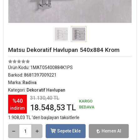
Matsu Dekoratif Havlupan 540x884 Krom
Ürün Kodu:
1MAT05400884K1PS
Barkod:
8681397009221
Marka:
Radiva
Kategori:
Dekoratif Havlupan
31.130,40 TL
%40
KARGO
18.548,53 TL
BEDAVA
indirim
1.908,03 TL 'den başlayan taksitlerle
Sepete Ekle
Hemen Al