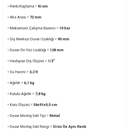
• Renk/Kaplama =
Krom
• Aks Arası =
72 mm
• Maksimum Çalışma Basıncı =
10
bar
• Diş Merkezi Duvar Uzaklığı =
90 mm
• Duvar-Ön Yüz Uzaklığı =
128 mm
• Havlupan Diş Ölçüsü =
1/2"
• Su Hacmi =
3,2 lt
• Ağırlık =
6,1 kg
• Kutulu Ağırlık =
7,8 kg
• Kutu Ölçüsü =
56x91x9,5 cm
• Duvar Montaj Seti Tipi =
Metal
• Duvar Montaj Seti Rengi =
Ürün İle Aynı Renk