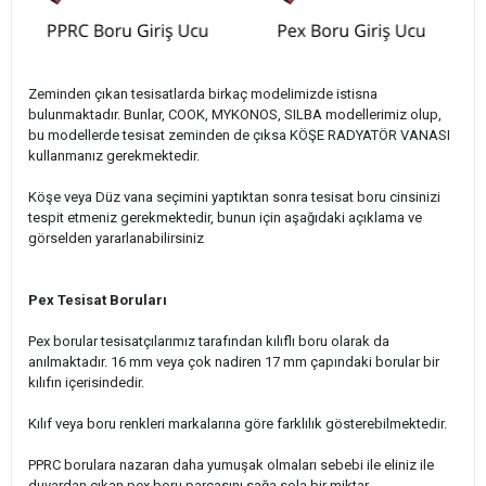
Zeminden çıkan tesisatlarda birkaç modelimizde istisna
bulunmaktadır. Bunlar, COOK, MYKONOS, SILBA modellerimiz olup,
bu modellerde tesisat zeminden de çıksa KÖŞE RADYATÖR VANASI
kullanmanız gerekmektedir.
Köşe veya Düz vana seçimini yaptıktan sonra tesisat boru cinsinizi
tespit etmeniz gerekmektedir, bunun için aşağıdaki açıklama ve
görselden yararlanabilirsiniz
Pex Tesisat Boruları
Pex borular tesisatçılarımız tarafından kılıflı boru olarak da
anılmaktadır. 16 mm veya çok nadiren 17 mm çapındaki borular bir
kılıfın içerisindedir.
Kılıf veya boru renkleri markalarına göre farklılık gösterebilmektedir.
PPRC borulara nazaran daha yumuşak olmaları sebebi ile eliniz ile
duvardan çıkan pex boru parçasını sağa sola bir miktar