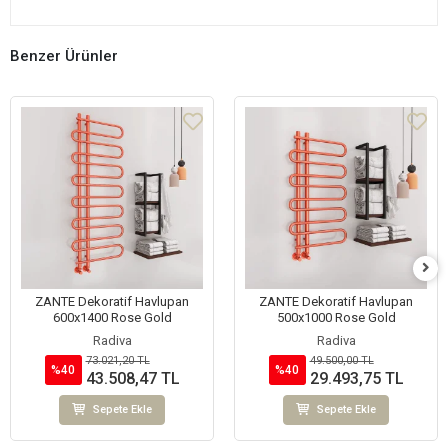
Benzer Ürünler
ZANTE Dekoratif Havlupan
ZANTE Dekoratif Havlupan
600x1400 Rose Gold
500x1000 Rose Gold
Radiva
Radiva
73.021,20 TL
49.500,00 TL
%40
%40
43.508,47 TL
29.493,75 TL
Sepete Ekle
Sepete Ekle