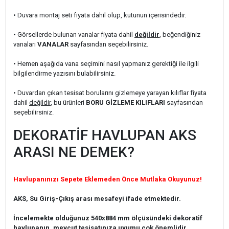
• Duvara montaj seti fiyata dahil olup, kutunun içerisindedir.
• Görsellerde bulunan vanalar fiyata dahil
değildir
, beğendiğiniz
vanaları
VANALAR
sayfasından seçebilirsiniz.
• Hemen aşağıda vana seçimini nasıl yapmanız gerektiği ile ilgili
bilgilendirme yazısını bulabilirsiniz.
• Duvardan çıkan tesisat borularını gizlemeye yarayan kılıflar fiyata
dahil
değildir
, bu ürünleri
BORU GİZLEME KILIFLARI
sayfasından
seçebilirsiniz.
DEKORATİF HAVLUPAN AKS
ARASI NE DEMEK?
Havlupanınızı Sepete Eklemeden Önce Mutlaka Okuyunuz!
AKS, Su Giriş-Çıkış arası mesafeyi ifade etmektedir.
İncelemekte olduğunuz 540x884 mm ölçüsündeki dekoratif
havlupanın, mevcut tesisatınıza uyumu çok önemlidir.