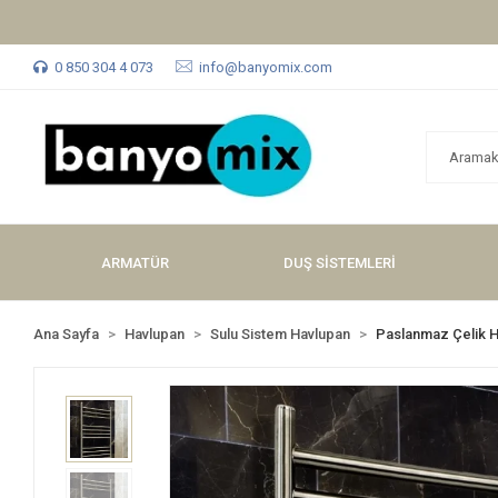
0 850 304 4 073
info@banyomix.com
ARMATÜR
DUŞ SİSTEMLERİ
Ana Sayfa
Havlupan
Sulu Sistem Havlupan
Paslanmaz Çelik 