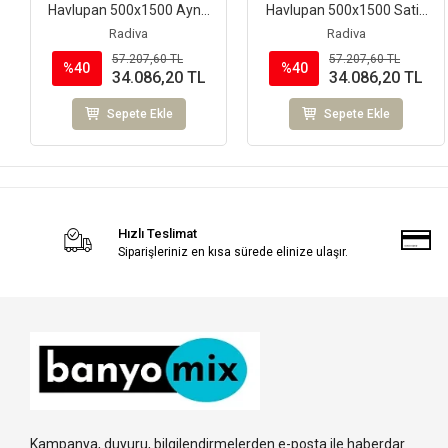
Havlupan 500x1500 Ayna
Havlupan 500x1500 Satin
Polisaj
Polisaj
Radiva
Radiva
57.207,60 TL
57.207,60 TL
%40
%40
34.086,20 TL
34.086,20 TL
Sepete Ekle
Sepete Ekle
Hızlı Teslimat
Siparişleriniz en kısa sürede elinize ulaşır.
Kampanya, duyuru, bilgilendirmelerden e-posta ile haberdar