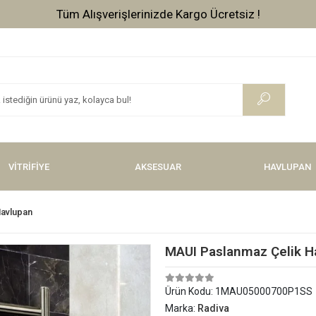
Tüm Alışverişlerinizde Kargo Ücretsiz !
VİTRİFİYE
AKSESUAR
HAVLUPAN
Havlupan
MAUI Paslanmaz Çelik Ha
Ürün Kodu:
1MAU05000700P1SS
Marka:
Radiva