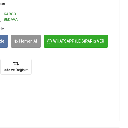
pan
KARGO
L
BEDAVA
rle
kle
Hemen Al
WHATSAPP İLE SİPARİŞ VER
İade ve Değişim