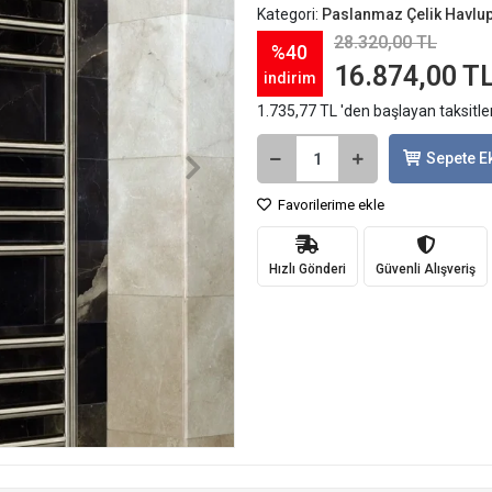
Kategori:
Paslanmaz Çelik Havlu
28.320,00 TL
%40
16.874,00 T
indirim
1.735,77 TL 'den başlayan taksitle
Sepete E
Favorilerime ekle
Hızlı Gönderi
Güvenli Alışveriş