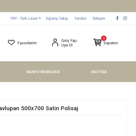
TRY - Türk Lirası
Sipariş Takip
Yardım
İletişim
0
Giriş Yap
Favorilerim
Sepetim
Üye Ol
BANYO MOBİLYASI
MUTFAK
vlupan 500x700 Satin Polisaj