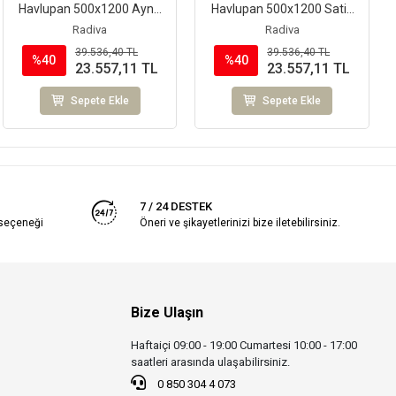
Havlupan 500x1200 Ayna
Havlupan 500x1200 Satin
Polisaj
Polisaj
Radiva
Radiva
39.536,40 TL
39.536,40 TL
%40
%40
23.557,11 TL
23.557,11 TL
Sepete Ekle
Sepete Ekle
7 / 24 DESTEK
 seçeneği
Öneri ve şikayetlerinizi bize iletebilirsiniz.
Bize Ulaşın
Haftaiçi 09:00 - 19:00 Cumartesi 10:00 - 17:00
saatleri arasında ulaşabilirsiniz.
0 850 304 4 073