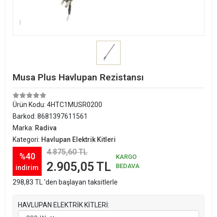
Musa Plus Havlupan Rezistansı
Ürün Kodu:
4HTC1MUSR0200
Barkod:
8681397611561
Marka:
Radiva
Kategori:
Havlupan Elektrik Kitleri
4.875,60 TL
%40
KARGO
2.905,05 TL
BEDAVA
indirim
298,83 TL 'den başlayan taksitlerle
HAVLUPAN ELEKTRİK KİTLERİ: