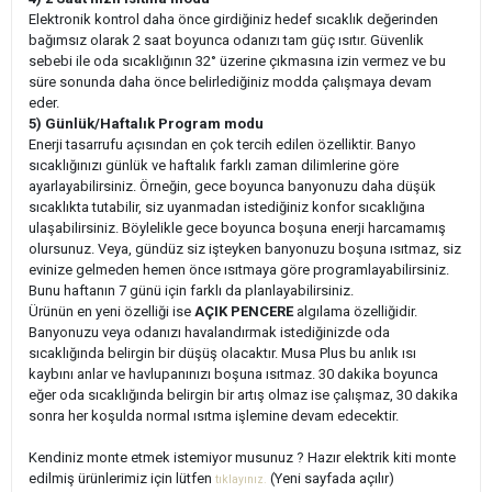
Elektronik kontrol daha önce girdiğiniz hedef sıcaklık değerinden
bağımsız olarak 2 saat boyunca odanızı tam güç ısıtır. Güvenlik
sebebi ile oda sıcaklığının 32° üzerine çıkmasına izin vermez ve bu
süre sonunda daha önce belirlediğiniz modda çalışmaya devam
eder.
5) Günlük/Haftalık Program modu
Enerji tasarrufu açısından en çok tercih edilen özelliktir. Banyo
sıcaklığınızı günlük ve haftalık farklı zaman dilimlerine göre
ayarlayabilirsiniz. Örneğin, gece boyunca banyonuzu daha düşük
sıcaklıkta tutabilir, siz uyanmadan istediğiniz konfor sıcaklığına
ulaşabilirsiniz. Böylelikle gece boyunca boşuna enerji harcamamış
olursunuz. Veya, gündüz siz işteyken banyonuzu boşuna ısıtmaz, siz
evinize gelmeden hemen önce ısıtmaya göre programlayabilirsiniz.
Bunu haftanın 7 günü için farklı da planlayabilirsiniz.
Ürünün en yeni özelliği ise
AÇIK PENCERE
algılama özelliğidir.
Banyonuzu veya odanızı havalandırmak istediğinizde oda
sıcaklığında belirgin bir düşüş olacaktır. Musa Plus bu anlık ısı
kaybını anlar ve havlupanınızı boşuna ısıtmaz. 30 dakika boyunca
eğer oda sıcaklığında belirgin bir artış olmaz ise çalışmaz, 30 dakika
sonra her koşulda normal ısıtma işlemine devam edecektir.
Kendiniz monte etmek istemiyor musunuz ? Hazır elektrik kiti monte
edilmiş ürünlerimiz için lütfen
(Yeni sayfada açılır)
tıklayınız.