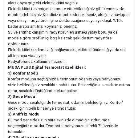
alarak aynı güçteki elektrik kitini seçiniz.
Elektrik kitini tesisatçınıza monte ettirebileceğiniz gibi kendiniz de
monte edebilirsiniz.Kendiniz monte edecek iseniz, aldığınız havlupan
veya dizayn radyatörün içine dolduracağınız suyun yaklaşık %10 u
kadar araba antifrizi koymanızı öneririz.
Su ve antifriz karışımını radyatörün en üstteki yatay boru, ya da
modele göre profilin içi boş kalacak şekilde tüm radyatöre
doldurunuz.
Elektrik kitini sızdırmazlığı sağlayacak şekilde ürünün sağ ya da sol
alt kısmına vidalayınız.
Radyatörünüz kullanıma hazırdır.
MUSA PLUS Dijital Termostat özellikleri:
1) Konfor Modu
Konfor modunu seçtiğinizde, termostat odanızı veya banyonuzu
sizin belirlediğiniz sıcaklıkta sabit tutar. Belirlediğiniz sıcaklıkta ısıtma
durur, sıcaklık düştüğünde tekrar çalışır.
2) Gece Modu
Gece modu seçildiğinde termostat, odanızı belirlediğiniz 'Konfor'
sıcaklığının belli bir seviye altında tutar.
3) Antifriz Modu
Bu mod genelde uzun süre evinizde olmadığınız durumda
seçeceğiniz moddur. Termostat banyonuzu sürekli 7° üzerinde
tutacaktır.
4) 2 Saat hızlı ısıtma modu