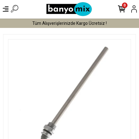
0
Tüm Alışverişlerinizde Kargo Ücretsiz !