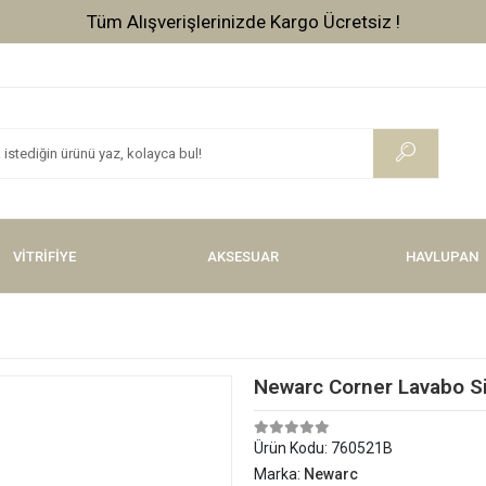
Tüm Alışverişlerinizde Kargo Ücretsiz !
VİTRİFİYE
AKSESUAR
HAVLUPAN
Newarc Corner Lavabo S
Ürün Kodu:
760521B
Marka:
Newarc