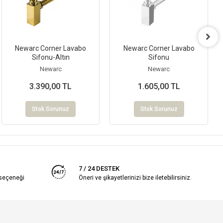
Newarc Corner Lavabo
Newarc Corner Lavabo
Sifonu-Altın
Sifonu
Newarc
Newarc
3.390,00 TL
1.605,00 TL
Stok Sorunuz
Stok Sorunuz
7 / 24 DESTEK
 seçeneği
Öneri ve şikayetlerinizi bize iletebilirsiniz.