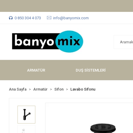
0 850 304 4 073
info@banyomix.com
ARMATÜR
DUŞ SİSTEMLERİ
Ana Sayfa
Armatür
Sifon
Lavabo Sifonu