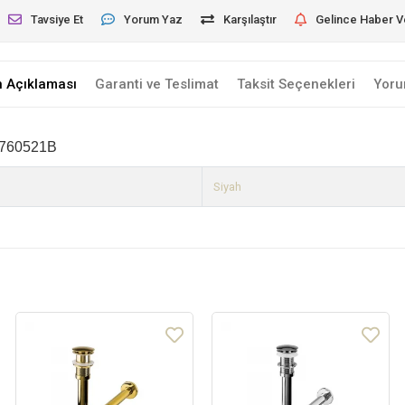
Tavsiye Et
Yorum Yaz
Karşılaştır
Gelince Haber V
n Açıklaması
Garanti ve Teslimat
Taksit Seçenekleri
Yoru
760521B
Siyah