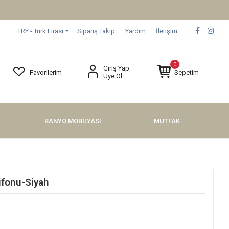
TRY - Türk Lirası
Sipariş Takip
Yardım
İletişim
0
Giriş Yap
Favorilerim
Sepetim
Üye Ol
BANYO MOBİLYASI
MUTFAK
ifonu-Siyah