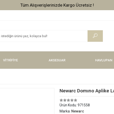
Tüm Alışverişlerinizde Kargo Ücretsiz !
VİTRİFİYE
AKSESUAR
HAVLUPAN
Newarc Domıno Aplike La
Ürün Kodu:
971558
Marka:
Newarc