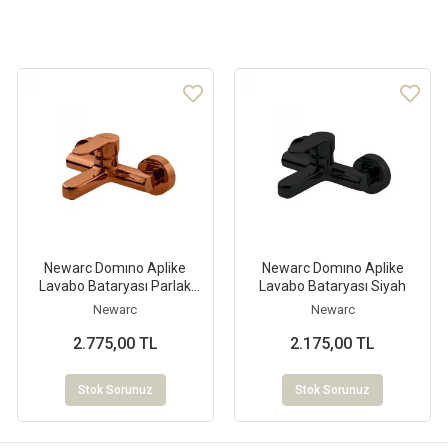
Newarc Domıno Aplike
Newarc Domıno Aplike
Lavabo Bataryası Parlak
Lavabo Bataryası Siyah
Bakır
Newarc
Newarc
2.775,00 TL
2.175,00 TL
Stok Sorunuz
Stok Sorunuz