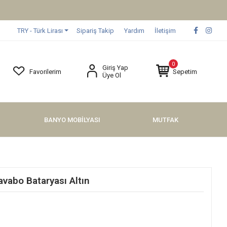
TRY - Türk Lirası
Sipariş Takip
Yardım
İletişim
0
Giriş Yap
Favorilerim
Sepetim
Üye Ol
BANYO MOBİLYASI
MUTFAK
vabo Bataryası Altın