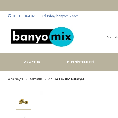
0 850 304 4 073
info@banyomix.com
ARMATÜR
DUŞ SİSTEMLERİ
Ana Sayfa
Armatür
Aplike Lavabo Bataryası