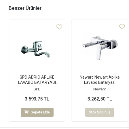
Benzer Ürünler
GPD ADRİO APLİKE
Newarc Newart Aplike
LAVABO BATARYASI
Lavabo Bataryası
(MAL120)
GPD
Newarc
3.593,75 TL
3.262,50 TL
Sepete Ekle
Stok Sorunuz